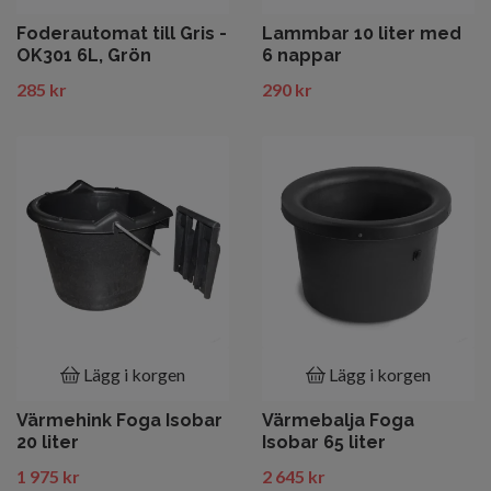
Foderautomat till Gris -
Lammbar 10 liter med
OK301 6L, Grön
6 nappar
285 kr
290 kr
Lägg i korgen
Lägg i korgen
Värmehink Foga Isobar
Värmebalja Foga
20 liter
Isobar 65 liter
1 975 kr
2 645 kr