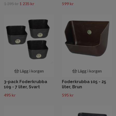
1 395 kr
1 235 kr
599 kr
Lägg i korgen
Lägg i korgen
3-pack Foderkrubba
Foderkrubba 105 - 25
109 - 7 liter, Svart
liter, Brun
495 kr
595 kr