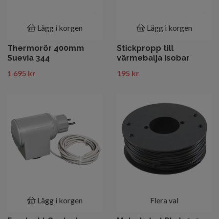
Lägg i korgen
Lägg i korgen
Thermorör 400mm
Stickpropp till
Suevia 344
värmebalja Isobar
1 695 kr
195 kr
Lägg i korgen
Flera val