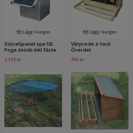
Lägg i korgen
Lägg i korgen
Solcellpanel 15w till
Värprede 2-fack
Foga 2000b inkl fäste
Överdel
2 195 kr
995 kr