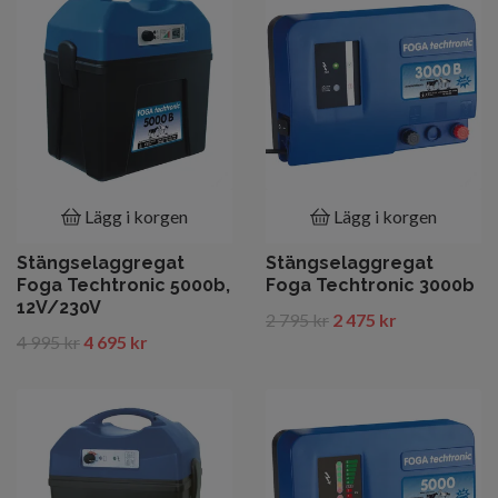
Lägg i korgen
Lägg i korgen
Stängselaggregat
Stängselaggregat
Foga Techtronic 5000b,
Foga Techtronic 3000b
12V/230V
2 795 kr
2 475 kr
4 995 kr
4 695 kr