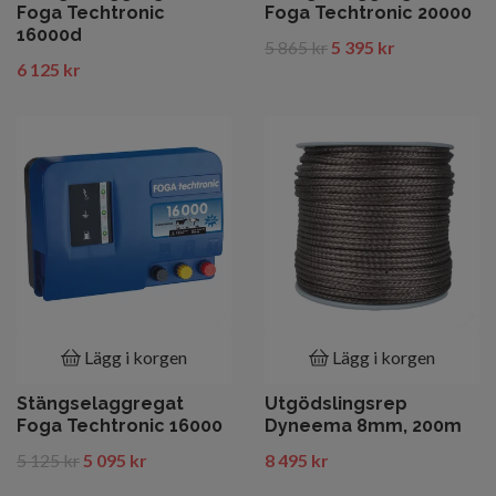
Foga Techtronic
Foga Techtronic 20000
16000d
5 865 kr
5 395 kr
6 125 kr
Lägg i korgen
Lägg i korgen
Stängselaggregat
Utgödslingsrep
Foga Techtronic 16000
Dyneema 8mm, 200m
5 125 kr
5 095 kr
8 495 kr