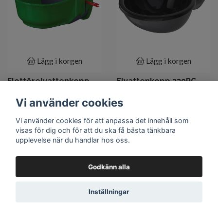
Lägg i korgen
Lägg i korgen
Flottörelvattenkopp
Elvattenkopp 230PG
260FP 31w/24v
80w/24v
Vi använder cookies
1 795 kr
2 090 kr
Vi använder cookies för att anpassa det innehåll som
visas för dig och för att du ska få bästa tänkbara
upplevelse när du handlar hos oss.
Godkänn alla
Inställningar