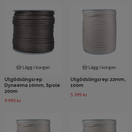
Lägg i korgen
Lägg i korgen
Utgödslingsrep
Utgödslingsrep 22mm,
Dyneema 10mm, Spole
100m
200m
5 395 kr
9 995 kr