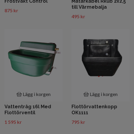
Frostvakt Control
Matarkabel Rkub 2x2,5
till Värmebalja
875 kr
495 kr
Lägg i korgen
Lägg i korgen
Vattentråg 16l Med
Flottörvattenkopp
Flottörventil
OK1111
1 595 kr
795 kr