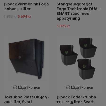
3-pack Värmehink Foga
Stängselaggregat
Isobar, 20 liter
Foga Techtronic DUAL-
SMART 1200 med
5 925 kr
5 694 kr
appstyrning
5 895 kr
Lägg i korgen
Lägg i korgen
Hökrubba Plast OK499 -
3-pack Foderkrubba
200 Liter, Svart
110 - 11,5 liter, Svart