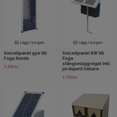
Lägg i korgen
Lägg i korgen
Solcellpanel 55w till
Solcellpanel 8W till
Foga 6000b
Foga
stängselaggregat inkl
5 395 kr
jordspett hållare
1 330 kr