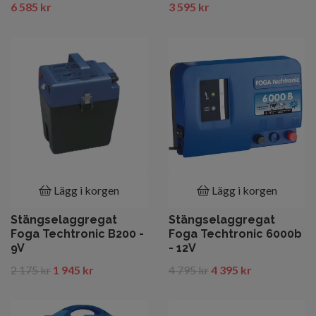
6 585 kr
3 595 kr
Lägg i korgen
Lägg i korgen
Stängselaggregat
Stängselaggregat
Foga Techtronic B200 -
Foga Techtronic 6000b
9V
- 12V
2 175 kr
1 945 kr
4 795 kr
4 395 kr