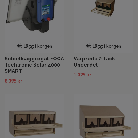
Lägg i korgen
Lägg i korgen
Solcellsaggregat FOGA
Värprede 2-fack
Techtronic Solar 4000
Underdel
SMART
1 025 kr
8 395 kr