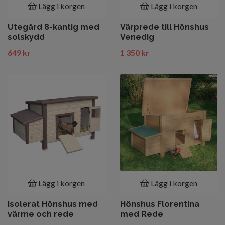
Lägg i korgen
Lägg i korgen
Utegård 8-kantig med
Värprede till Hönshus
solskydd
Venedig
649 kr
1 350 kr
Lägg i korgen
Lägg i korgen
Isolerat Hönshus med
Hönshus Florentina
värme och rede
med Rede