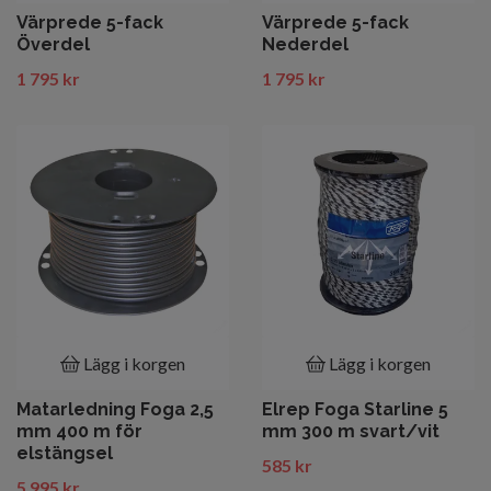
Värprede 5-fack
Värprede 5-fack
Överdel
Nederdel
1 795 kr
1 795 kr
Lägg i korgen
Lägg i korgen
Matarledning Foga 2,5
Elrep Foga Starline 5
mm 400 m för
mm 300 m svart/vit
elstängsel
585 kr
5 995 kr