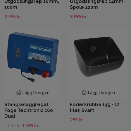
Utgödslingsrep 16mm,
Utgödslingsrep 14mm,
100m
Spole 220m
2 795 kr
3 995 kr
Lägg i korgen
Lägg i korgen
Stängselaggregat
Foderkrubba 145 - 12
Foga Techtronic 160
liter, Svart
Dual
295 kr
1 645 kr
1 595 kr