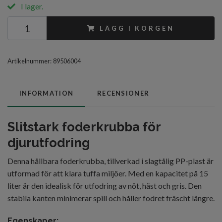
I lager.
LÄGG I KORGEN
Artikelnummer:
89506004
INFORMATION
RECENSIONER
Slitstark foderkrubba för
djurutfodring
Denna hållbara foderkrubba, tillverkad i slagtålig PP-plast är
utformad för att klara tuffa miljöer. Med en kapacitet på 15
liter är den idealisk för utfodring av nöt, häst och gris. Den
stabila kanten minimerar spill och håller fodret fräscht längre.
Egenskaper: