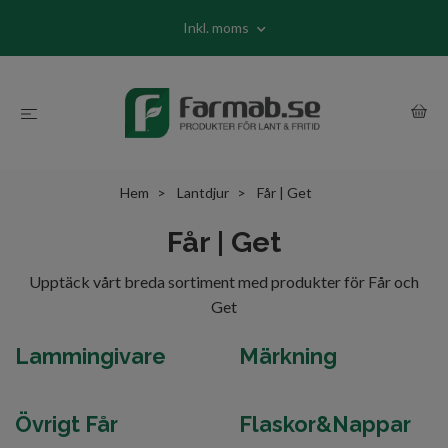
Inkl. moms
Hem
Lantdjur
Får | Get
Får | Get
Upptäck vårt breda sortiment med produkter för Får och
Get
Lammingivare
Märkning
Övrigt Får
Flaskor&Nappar