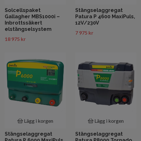
Solcellspaket
Stängselaggregat
Gallagher MBS1000i –
Patura P 4600 MaxiPuls,
Inbrottssäkert
12V/230V
elstängselsystem
7 975 kr
18 975 kr
Lägg i korgen
Lägg i korgen
Stängselaggregat
Stängselaggregat
Patura P 6000 MaxiPuls,
Patura P8000 Tornado