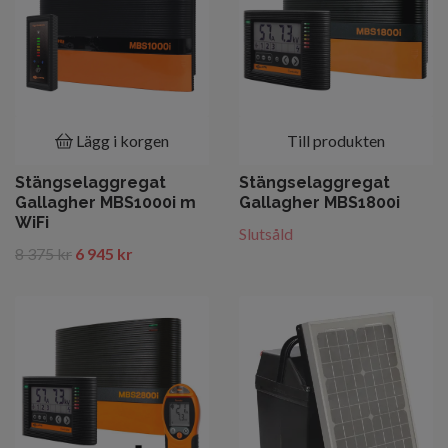
Lägg i korgen
Till produkten
Stängselaggregat
Stängselaggregat
Gallagher MBS1000i m
Gallagher MBS1800i
WiFi
Slutsåld
8 375 kr
6 945 kr