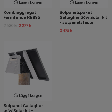
Lägg i korgen
Lägg i korgen
Kombiaggregat
Solpanelspaket
Farmfence RB880
Gallagher 20W Solar kit
+ solpanelsfäste
2 530 kr
2 277 kr
3 475 kr
Lägg i korgen
Solpanel Gallagher
40W Solar kit +