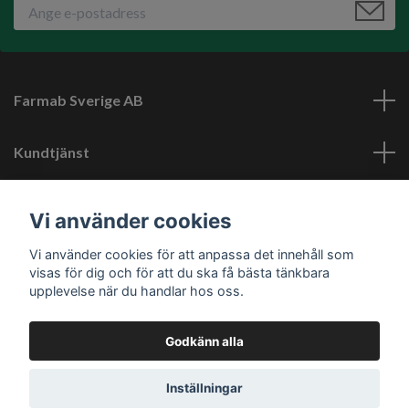
Farmab Sverige AB
Kundtjänst
Läs mer
Vi använder cookies
Vi använder cookies för att anpassa det innehåll som
Sociala medier
visas för dig och för att du ska få bästa tänkbara
upplevelse när du handlar hos oss.
Godkänn alla
© 2026 Farmab.se
Inställningar