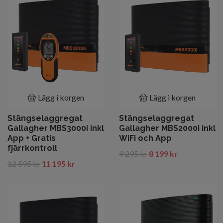
Lägg i korgen
Lägg i korgen
Stängselaggregat
Stängselaggregat
Gallagher MBS3000i inkl
Gallagher MBS2000i inkl
App + Gratis
WiFi och App
fjärrkontroll
9 295 kr
8 199 kr
12 595 kr
11 195 kr