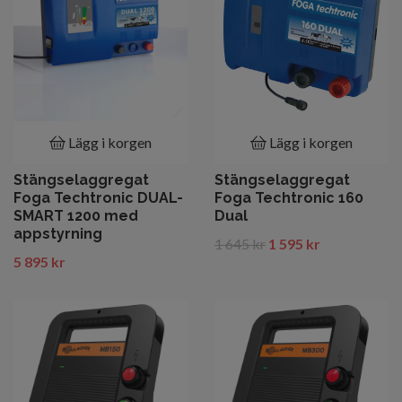
Lägg i korgen
Lägg i korgen
Stängselaggregat
Stängselaggregat
Foga Techtronic DUAL-
Foga Techtronic 160
SMART 1200 med
Dual
appstyrning
1 645 kr
1 595 kr
5 895 kr