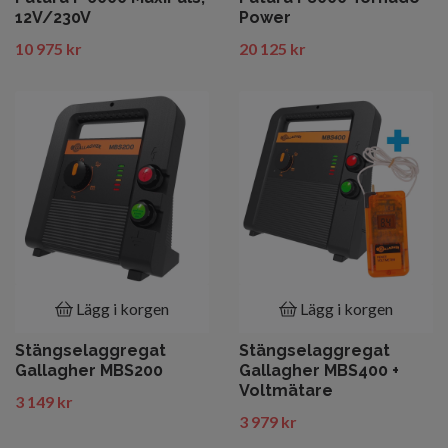
12V/230V
Power
10 975 kr
20 125 kr
Lägg i korgen
Lägg i korgen
Stängselaggregat
Stängselaggregat
Gallagher MBS200
Gallagher MBS400 +
Voltmätare
3 149 kr
3 979 kr