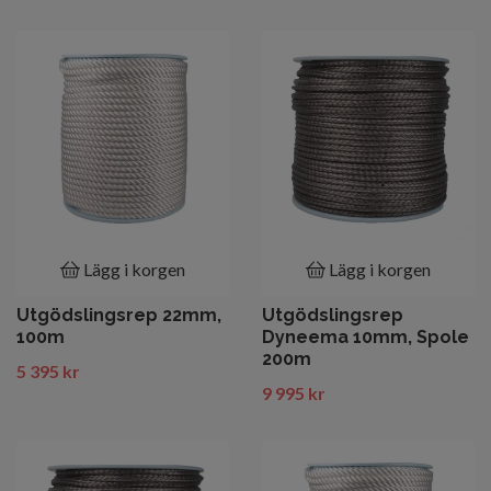
Lägg i korgen
Lägg i korgen
Utgödslingsrep 22mm,
Utgödslingsrep
100m
Dyneema 10mm, Spole
200m
5 395 kr
9 995 kr