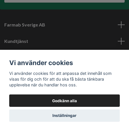
Farmab Sverige AB
Kundtjänst
Läs mer
Vi använder cookies
Vi använder cookies för att anpassa det innehåll som
Sociala medier
visas för dig och för att du ska få bästa tänkbara
upplevelse när du handlar hos oss.
Godkänn alla
© 2026 Farmab.se
Inställningar