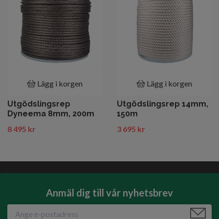
Lägg i korgen
Lägg i korgen
Utgödslingsrep
Utgödslingsrep 14mm,
Dyneema 8mm, 200m
150m
8 495 kr
3 695 kr
Anmäl dig till vår nyhetsbrev