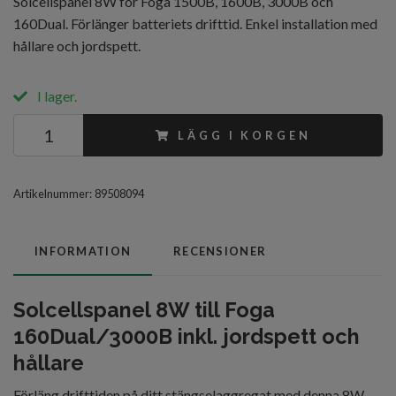
Solcellspanel 8W för Foga 1500B, 1600B, 3000B och
160Dual. Förlänger batteriets drifttid. Enkel installation med
hållare och jordspett.
I lager.
LÄGG I KORGEN
Artikelnummer:
89508094
INFORMATION
RECENSIONER
Solcellspanel 8W till Foga
160Dual/3000B inkl. jordspett och
hållare
Förläng drifttiden på ditt stängselaggregat med denna 8W