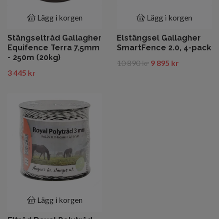
Lägg i korgen
Lägg i korgen
Stängseltråd Gallagher
Elstängsel Gallagher
Equifence Terra 7,5mm
SmartFence 2.0, 4-pack
- 250m (20kg)
10 890 kr
9 895 kr
3 445 kr
Lägg i korgen