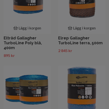
Lägg i korgen
Lägg i korgen
Eltråd Gallagher
Elrep Gallagher
TurboLine Poly blå,
TurboLine terra, 500m
400m
2 845 kr
895 kr