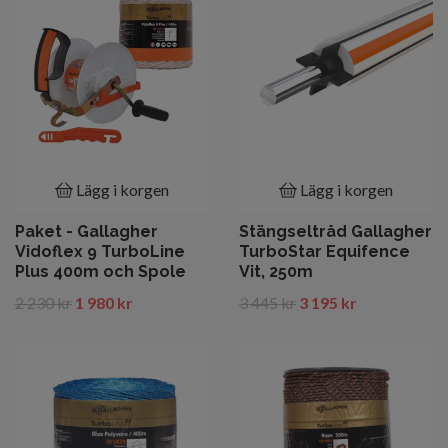
Lägg i korgen
Lägg i korgen
Paket - Gallagher
Stängseltråd Gallagher
Vidoflex 9 TurboLine
TurboStar Equifence
Plus 400m och Spole
Vit, 250m
2 230 kr
1 980 kr
3 445 kr
3 195 kr