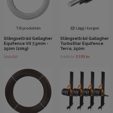
Till produkten
Lägg i korgen
Stängseltråd Gallagher
Stängseltråd Gallagher
Equifence Vit 7,5mm -
TurboStar Equifence
250m (20kg)
Terra, 250m
Slutsåld
3 445 kr
3 195 kr