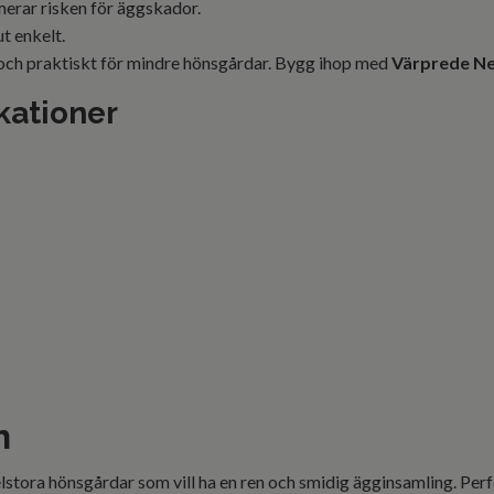
erar risken för äggskador.
ut enkelt.
 och praktiskt för mindre hönsgårdar. Bygg ihop med
Värprede N
kationer
n
lstora hönsgårdar som vill ha en ren och smidig ägginsamling. Pe