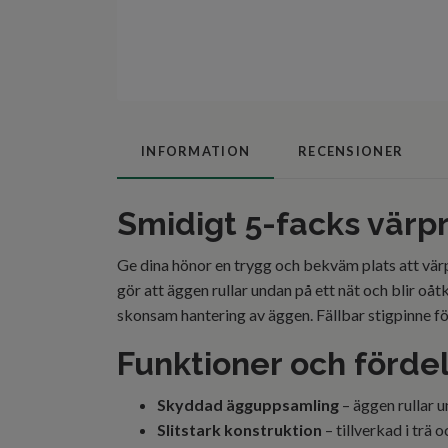
INFORMATION
RECENSIONER
Smidigt 5-facks värp
Ge dina hönor en trygg och bekväm plats att vä
gör att äggen rullar undan på ett nät och blir oå
skonsam hantering av äggen. Fällbar stigpinne före
Funktioner och förde
Skyddad ägguppsamling
– äggen rullar u
Slitstark konstruktion
– tillverkad i trä 