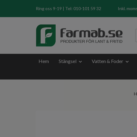
Ring oss 9-19 | Tel: 010-101 59 32
Inkl. mom
Hem
Stängsel
Vatten & Foder
H