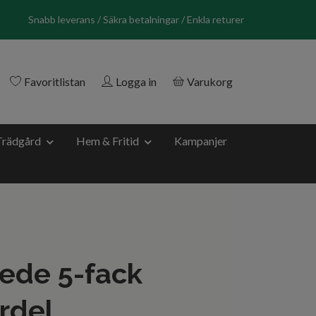
Snabb leverans / Säkra betalningar / Enkla returer
Favoritlistan
Logga in
Varukorg
Trädgård
Hem & Fritid
Kampanjer
ede 5-fack
rdel