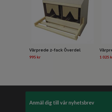
Värprede 2-fack Överdel
Värpr
995 kr
1 025 
Anmäl dig till vår nyhetsbrev