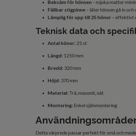
Bekväm för hönsen
– mjuka mattor minim
Fällbar stigpinne
– låter hönsen gå in och 
Lämplig för upp till 25 hönor
– effektivt
Teknisk data och specifi
Antal hönor:
25 st
Längd:
1250 mm
Bredd:
320 mm
Höjd:
370 mm
Material:
Trä, masonit, nät
Montering:
Enkel självmontering
Användningsområde
Detta värprede passar perfekt för små och mede