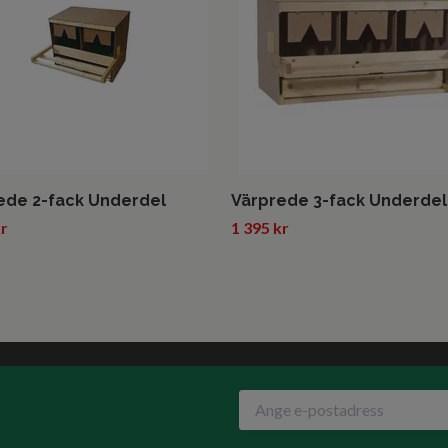
ede 2-fack Underdel
Värprede 3-fack Underdel
kr
1 395 kr