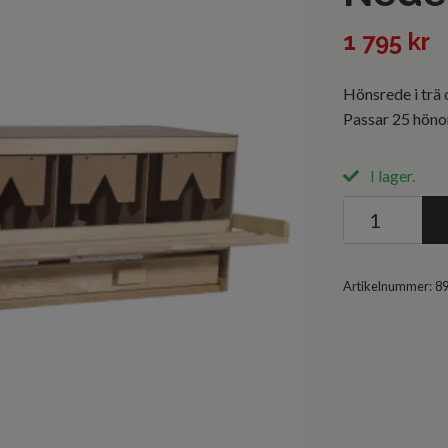
1 795 kr
Hönsrede i trä
Passar 25 hönor
I lager.
Artikelnummer:
8