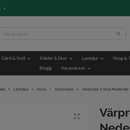
s
Gård & Stall
Kläder & Skor
Lantdjur
Skog & 
Blogg
Varumärken
em
Lantdjur
Höns
Värpreden
Värprede 5-fack Nederdel
Värpr
Nede