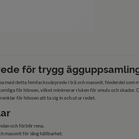
rede för trygg ägguppsamlin
rpa med detta femfacksvärprede i trä och masonit. Nederdel som
tkomliga för hönsen, vilket minimerar risken för smuts och skador. 
nklar för hönsen att ta sig in och ut ur redet.
lar
ndan och förblir rena.
och masonit för lång hållbarhet.