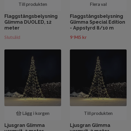
Till produkten
Flera val
Flaggstångsbelysning
Flaggstångsbelysning
Glimma DUOLED, 12
Glimma Special Edition
meter
- Appstyrd 8/10 m
Slutsåld
9 945 kr
Lägg i korgen
Till produkten
Ljusgran Glimma
Ljusgran Glimma