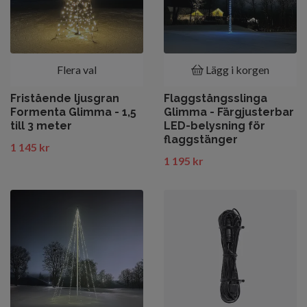
Flera val
Lägg i korgen
Fristående ljusgran
Flaggstångsslinga
Formenta Glimma - 1,5
Glimma - Färgjusterbar
till 3 meter
LED-belysning för
flaggstänger
1 145 kr
1 195 kr