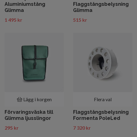
Aluminiumstång
Flaggstångsbelysning
Glimma
Glimma
1 495 kr
515 kr
Lägg i korgen
Flera val
Förvaringsväska till
Flaggstångsbelysning
Glimma ljusslingor
Formenta PoleLed
295 kr
7 320 kr