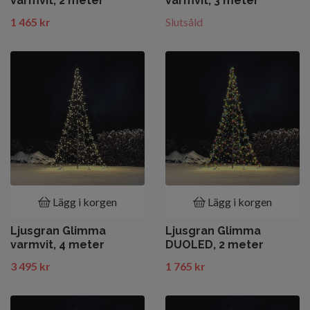
varmvit, 2 meter
varmvit, 3 meter
1 465 kr
Slutsåld
Lägg i korgen
Lägg i korgen
Ljusgran Glimma
Ljusgran Glimma
varmvit, 4 meter
DUOLED, 2 meter
3 495 kr
1 765 kr