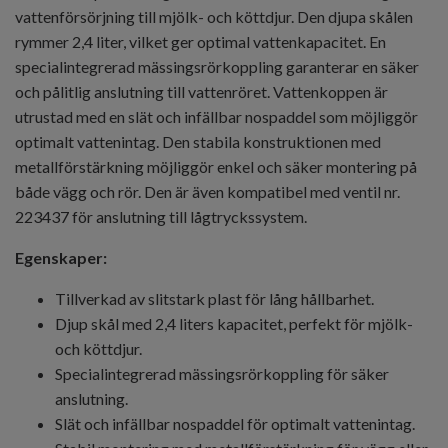
vattenförsörjning till mjölk- och köttdjur. Den djupa skålen
rymmer 2,4 liter, vilket ger optimal vattenkapacitet. En
specialintegrerad mässingsrörkoppling garanterar en säker
och pålitlig anslutning till vattenröret. Vattenkoppen är
utrustad med en slät och infällbar nospaddel som möjliggör
optimalt vattenintag. Den stabila konstruktionen med
metallförstärkning möjliggör enkel och säker montering på
både vägg och rör. Den är även kompatibel med ventil nr.
223437 för anslutning till lågtryckssystem.
Egenskaper:
Tillverkad av slitstark plast för lång hållbarhet.
Djup skål med 2,4 liters kapacitet, perfekt för mjölk-
och köttdjur.
Specialintegrerad mässingsrörkoppling för säker
anslutning.
Slät och infällbar nospaddel för optimalt vattenintag.