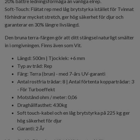
20% bättre ledningsförmåga än vanliga elrep.
Soft-Touch: Flätat rep med låg brytstyrka istället för Tvinnat
förhindrar mycket stretch, ger hög säkerhet för djur och
garanterar en 30% längre livslängd.
Den bruna terra-färgen gör att ditt stängsel naturligt smälter
in i omgivningen. Finns även som Vit.
Längd: 500m | Tjocklek: +6 mm
Typ av tråd: Rep
Färg: Terra (brun) - med 7-års UV-garanti
Antal rostfria trådar: 8 | Antal förtenta koppartrådar: 3
- För Turboeffekt
Motstånd ohm / meter: 0,06
Draghållfasthet: 430kg
Soft touch-kabel och en låg brytstyrka på 225 kg ger
hög säkerhet för djur
Garanti: 2 År