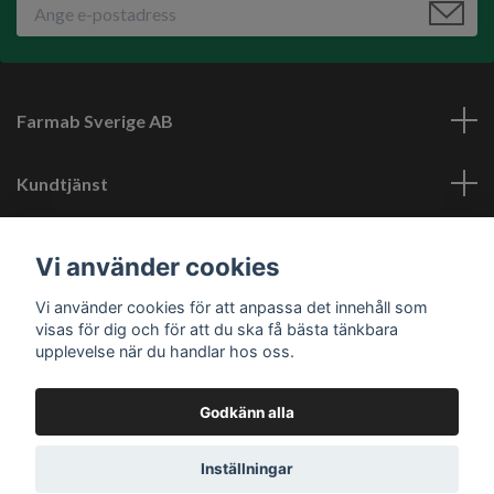
Farmab Sverige AB
Kundtjänst
Läs mer
Vi använder cookies
Vi använder cookies för att anpassa det innehåll som
Sociala medier
visas för dig och för att du ska få bästa tänkbara
upplevelse när du handlar hos oss.
Godkänn alla
© 2026 Farmab.se
Inställningar