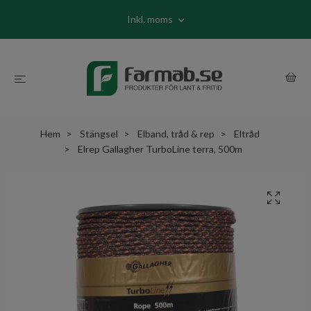
Inkl. moms
Hem
Stängsel
Elband, tråd & rep
Eltråd
Elrep Gallagher TurboLine terra, 500m