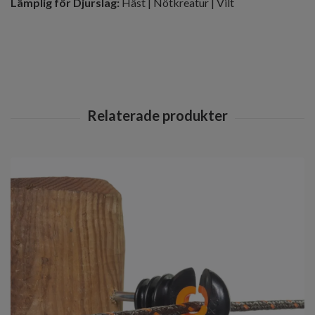
Lämplig för Djurslag:
Häst | Nötkreatur | Vilt