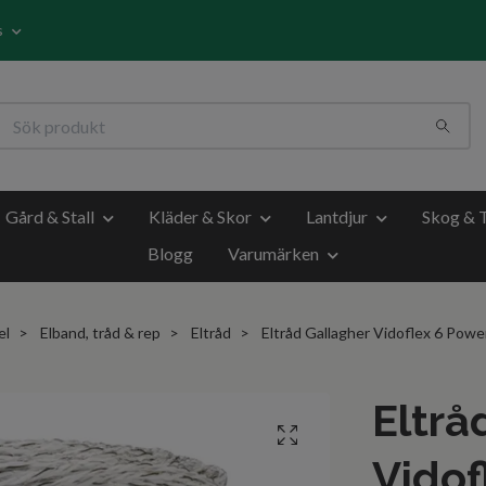
s
Gård & Stall
Kläder & Skor
Lantdjur
Skog & 
Blogg
Varumärken
el
Elband, tråd & rep
Eltråd
Eltråd Gallagher Vidoflex 6 Powe
Eltrå
Vidof