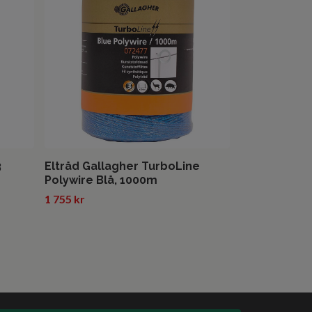
2 845 kr
3
Eltråd Gallagher TurboLine
Polywire Blå, 1000m
1 755 kr