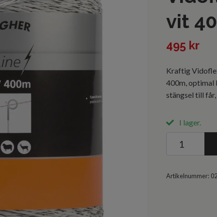
vit 4
495 kr
Kraftig Vidofle
400m, optimal 
stängsel till får
I lager.
Artikelnummer:
0