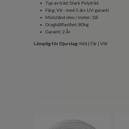
Typ av tråd: Stark Polytråd
Färg: Vit - med 5-års UV-garanti
Motstånd ohm / meter: 3,8
Draghållfasthet: 80kg
Garanti: 2 År
Lämplig för Djurslag:
Nöt | Får | Vilt