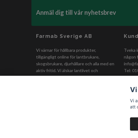
Anmäl dig till vår nyhetsbrev
Farmab Sverige AB
Kund
Vi värnar för hållbara produkter,
Tveka i
tillgängligt online för lantbrukare,
någon f
skogsbrukare, djurhållare och alla med en
info@f
aktiv fritid. Vi älskar lantlivet och
Tel: 01
erbjuder smidiga och prisvärda lösningar
för en bättre vardag!
Vi
Vi 
att
© 2026 Farmab.se