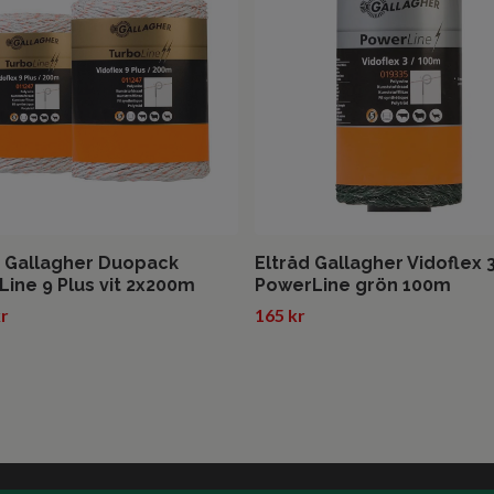
d Gallagher Duopack
Eltråd Gallagher Vidoflex 
Line 9 Plus vit 2x200m
PowerLine grön 100m
kr
165 kr