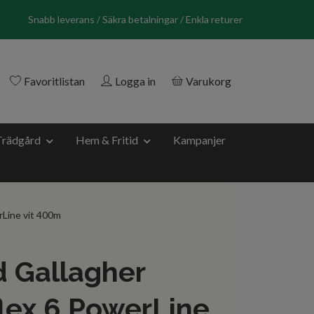
Snabb leverans / Säkra betalningar / Enkla returer
Favoritlistan
Logga in
Varukorg
Trädgård
Hem & Fritid
Kampanjer
rLine vit 400m
d Gallagher
lex 6 PowerLine