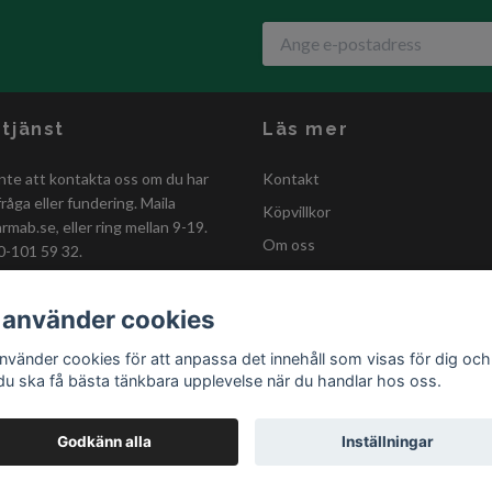
tjänst
Läs mer
nte att kontakta oss om du har
Kontakt
råga eller fundering. Maila
Köpvillkor
armab.se
, eller ring mellan 9-19.
Om oss
0-101 59 32.
GDPR-policy
Förmånskund
 använder cookies
Kastanjestaket
använder cookies för att anpassa det innehåll som visas för dig och
 du ska få bästa tänkbara upplevelse när du handlar hos oss.
Godkänn alla
Inställningar