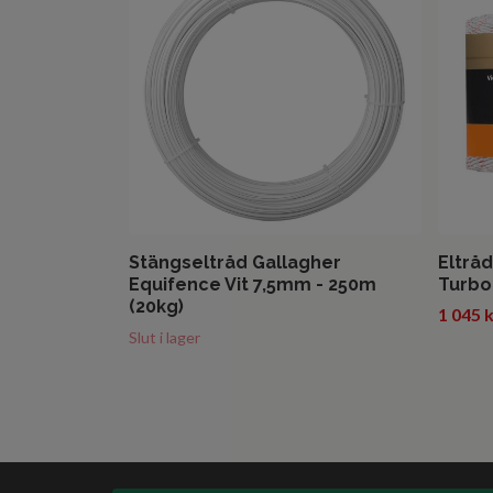
Stängseltråd Gallagher
Eltrå
Equifence Vit 7,5mm - 250m
Turbo
(20kg)
1 045 
Slut i lager