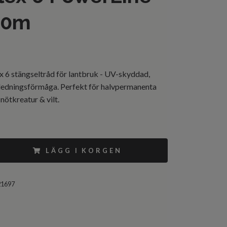
00m
x 6 stängseltråd för lantbruk - UV-skyddad,
ledningsförmåga. Perfekt för halvpermanenta
, nötkreatur & vilt.
LÄGG I KORGEN
21697