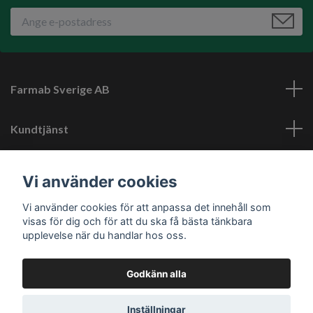
Farmab Sverige AB
Kundtjänst
Läs mer
Vi använder cookies
Vi använder cookies för att anpassa det innehåll som
Sociala medier
visas för dig och för att du ska få bästa tänkbara
upplevelse när du handlar hos oss.
Godkänn alla
© 2026 Farmab.se
Inställningar