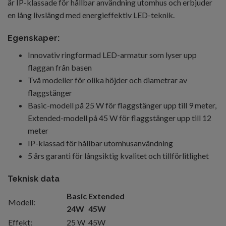
är IP-klassade för hållbar användning utomhus och erbjuder
en lång livslängd med energieffektiv LED-teknik.
Egenskaper:
Innovativ ringformad LED-armatur som lyser upp
flaggan från basen
Två modeller för olika höjder och diametrar av
flaggstänger
Basic-modell på 25 W för flaggstänger upp till 9 meter,
Extended-modell på 45 W för flaggstänger upp till 12
meter
IP-klassad för hållbar utomhusanvändning
5 års garanti för långsiktig kvalitet och tillförlitlighet
Teknisk data
Basic
Extended
Modell:
24W
45W
Effekt:
25 W
45W