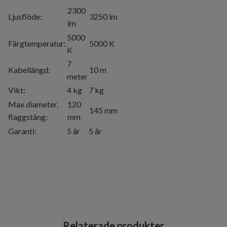
2300
Ljusflöde:
3250 lm
lm
5000
Färgtemperatur:
5000 K
K
7
Kabellängd:
10 m
meter
Vikt:
4 kg
7 kg
Max diameter,
120
145 mm
flaggstång:
mm
Garanti:
5 år
5 år