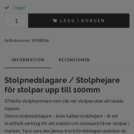
I lager.
LÄGG I KORGEN
Artikelnummer:
89508266
INFORMATION
RECENSIONER
Stolpnedslagare / Stolphejare
för stolpar upp till 100mm
Effektiv stolphammare som slår ner stolpen utan att skada
toppen.
Denna stolpnedslagare – även kallad stolphejare – är ett
kraftfullt verktyg för att snabbt och skonsamt få ner stolpar i
marken. Tack vare den jämna tryckfördelningen undviker du