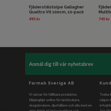
Fjäderstålstolpe Gallagher
Fjäde
Quattro Vit 100cm, 10-pack
Multit
495 kr
745 kr
Anmäl dig till vår nyhetsbrev
Farmab Sverige AB
Kund
Vi värnar för hållbara produkter,
Tveka i
tillgängligt online för lantbrukare,
någon f
skogsbrukare, djurhållare och alla med en
info@f
aktiv fritid. Vi älskar lantlivet och
Tel: 01