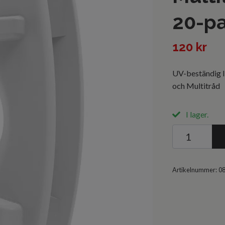
20-p
120 kr
UV-beständig I
och Multitråd
I lager.
Artikelnummer:
0