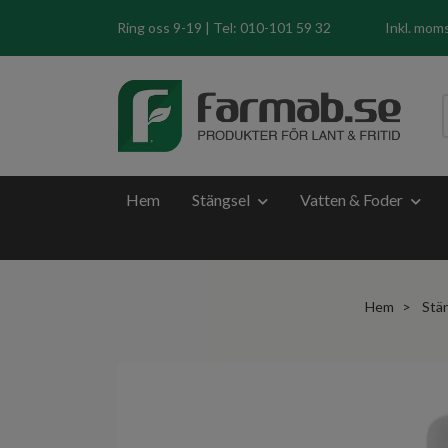
Ring oss 9-19 | Tel: 010-101 59 32
Inkl. mom
Hem
Stängsel
Vatten & Foder
Hem
Stä