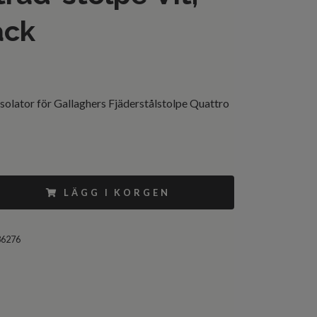
ack
solator för Gallaghers Fjäderstålstolpe Quattro
LÄGG I KORGEN
86276