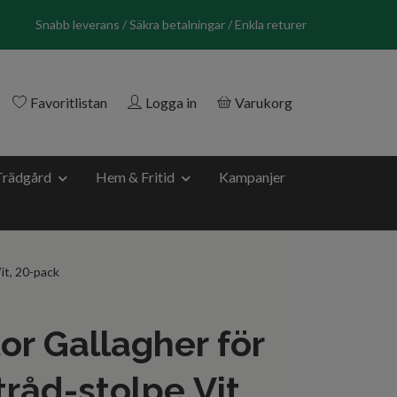
Snabb leverans / Säkra betalningar / Enkla returer
Favoritlistan
Logga in
Varukorg
Trädgård
Hem & Fritid
Kampanjer
it, 20-pack
tor Gallagher för
tråd-stolpe Vit,