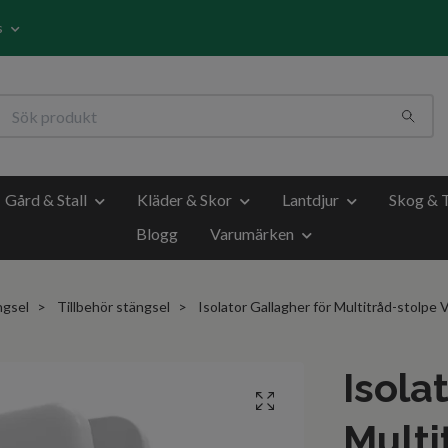
s
Gård & Stall
Kläder & Skor
Lantdjur
Skog & 
Blogg
Varumärken
ngsel
Tillbehör stängsel
Isolator Gallagher för Multitråd-stolpe V
Isola
Multi