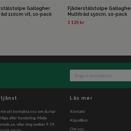
rstålstolpe Gallagher
Fjäderstålstolpe Gallaghe
råd 110cm vit, 10-pack
Multitråd 150cm, 10-pack
1 125 kr
tjänst
Läs mer
nte att kontakta oss om du har
Kontakt
råga eller fundering. Maila
Köpvillkor
armab.se
, eller ring mellan 9-19.
Om oss
0-101 59 32.