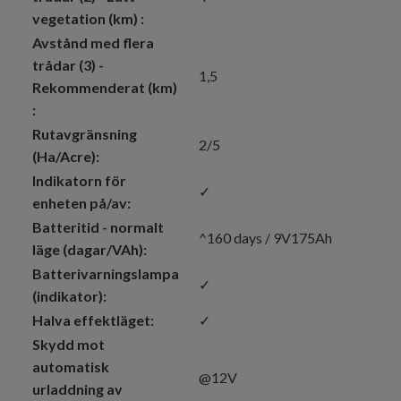
vegetation (km) :
Avstånd med flera
trådar (3) -
1,5
Rekommenderat (km)
:
Rutavgränsning
2/5
(Ha/Acre):
Indikatorn för
✓
enheten på/av:
Batteritid - normalt
^160 days / 9V175Ah
läge (dagar/VAh):
Batterivarningslampa
✓
(indikator):
Halva effektläget:
✓
Skydd mot
automatisk
@12V
urladdning av