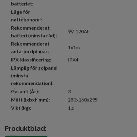
batteriet:
Läge för
-
nattekonomi:
Rekommenderat
9V-120Ah
batteri (minsta råd):
Rekommenderat
1x1m
antal jordpinnar:
IPX-klassificering:
IPX4
Lämplig för solpanel
(minsta
-
rekommendation):
Garanti (År):
3
Mått (lxbxh mm):
280x160x295
Vikt (kg):
1,6
Produktblad: