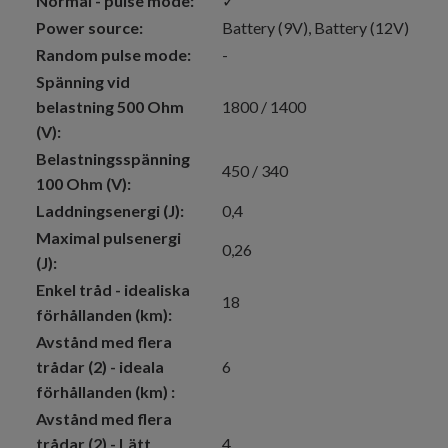
Normal - pulse mode:
✓
Power source:
Battery (9V)
, Battery (12V)
Random pulse mode:
-
Spänning vid
belastning 500 Ohm
1800 / 1400
(V):
Belastningsspänning
450 / 340
100 Ohm (V):
Laddningsenergi (J):
0,4
Maximal pulsenergi
0,26
(J):
Enkel tråd - idealiska
18
förhållanden (km):
Avstånd med flera
trådar (2) - ideala
6
förhållanden (km) :
Avstånd med flera
trådar (2) - Lätt
4