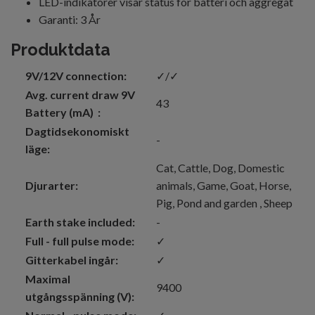
LED-indikatorer visar status för batteri och aggregat
Garanti: 3 År
Produkt
data
9V/12V connection:
✓/✓
Avg. current draw 9V
43
Battery (mA) :
Dagtidsekonomiskt
-
läge:
Cat
, Cattle
, Dog
, Domestic
Djurarter:
animals
, Game
, Goat
, Horse
,
Pig
, Pond and garden
, Sheep
Earth stake included:
-
Full - full pulse mode:
✓
Gitterkabel ingår:
✓
Maximal
9400
utgångsspänning (V):