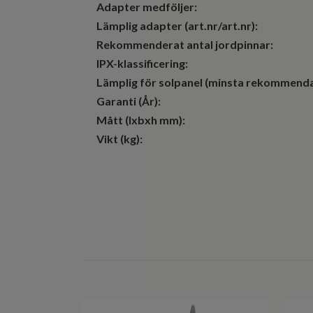
Adapter medföljer:
Lämplig adapter (art.nr/art.nr):
Rekommenderat antal jordpinnar:
IPX-klassificering:
Lämplig för solpanel (minsta rekommenda
Garanti (År):
Mått (lxbxh mm):
Vikt (kg):