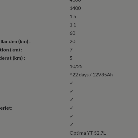
1400
1,5
1,1
60
llanden (km) :
20
ion (km) :
7
erat (km) :
5
10/25
^22 days / 12V85Ah
✓
✓
✓
eriet:
✓
✓
✓
Optima YT S2,7L