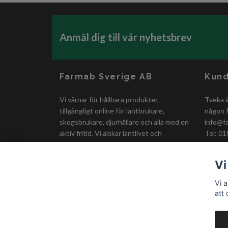
Anmäl dig till vår nyhetsbrev
Farmab Sverige AB
Kund
Vi värnar för hållbara produkter,
Tveka i
tillgängligt online för lantbrukare,
någon f
skogsbrukare, djurhållare och alla med en
info@f
aktiv fritid. Vi älskar lantlivet och
Tel: 01
erbjuder smidiga och prisvärda lösningar
för en bättre vardag!
Vi
Vi 
att
© 2026 Farmab.se