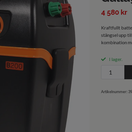
4 580 kr
Kraftfullt batt
stängsel upp til
kombination me
I lager.
Artikelnummer:
3