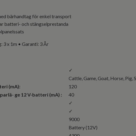
med bärhandtag för enkel transport
r batteri- och stängselprestanda
olpanelssats
 3 x 1m • Garanti: 3 År
✓
Cattle
, Game
, Goat
, Horse
, Pig
,
eri (mA):
120
arlä- ge 12 V-batteri (mA) :
40
✓
✓
9000
Battery (12V)
4300