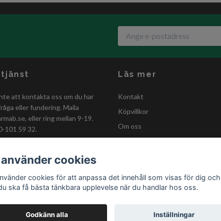
tjänst
Läs mer
nte att kontakta oss om du har
Kontakt
råga eller fundering. Maila
Köpvillkor
armab.se
, eller ring mellan 9-19.
Om oss
0-101 59 32.
GDPR-policy
Förmånskund
 använder cookies
Kastanjestaket
använder cookies för att anpassa det innehåll som visas för dig och
 du ska få bästa tänkbara upplevelse när du handlar hos oss.
Godkänn alla
Inställningar