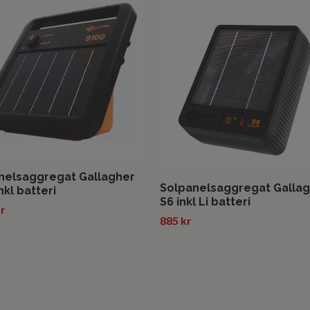
nelsaggregat Gallagher
Solpanelsaggregat Galla
nkl batteri
S6 inkl Li batteri
kr
885 kr