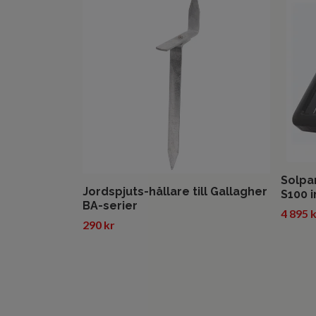
Solpa
Jordspjuts-hållare till Gallagher
S100 i
BA-serier
4 895 
290 kr