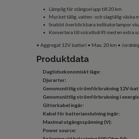
Lämplig för stängsel upp till 20 km
Mycket tålig, vatten- och slagtålig väska 
Snabbt överblickbara indikatorlampor visa
Konvertera till solcellsdrift med en extra s
• Aggregat 12V batteri • Max. 20 km • Jordning:
Produktdata
Dagtidsekonomiskt läge:
Djurarter:
Genomsnittlig strömförbrukning 12V-batt
Genomsnittlig strömförbrukning i energisp
Gitterkabel ingår:
Kabel för batterianslutning ingår:
Maximal utgångsspänning (V):
Power source:
Spänning vid belastning 500 Ohm (V):