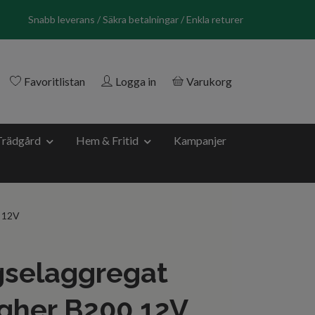
Snabb leverans / Säkra betalningar / Enkla returer
Favoritlistan
Logga in
Varukorg
Trädgård
Hem & Fritid
Kampanjer
0 12V
gselaggregat
gher B200 12V