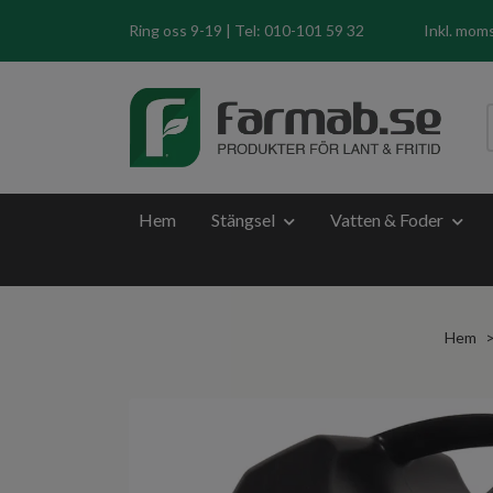
Ring oss 9-19 | Tel: 010-101 59 32
Inkl. mom
Hem
Stängsel
Vatten & Foder
Hem