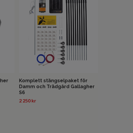
Stängselagg
6000 MaxiPu
10 975 kr
gher
Komplett stängselpaket för
Damm och Trädgård Gallagher
S6
2 250 kr