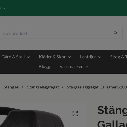
s
Gård & Stall
Kläder & Skor
Lantdjur
Skog & 
Blogg
Varumärken
Stängsel
Stängselaggregat
Stängselaggregat Gallagher B20
Stän
Galla