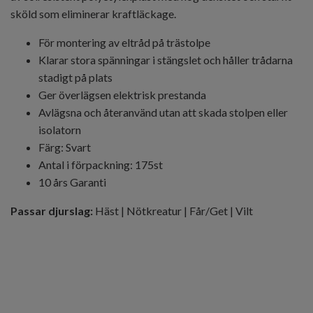
sköld som eliminerar kraftläckage.
För montering av eltråd på trästolpe
Klarar stora spänningar i stängslet och håller trådarna
stadigt på plats
Ger överlägsen elektrisk prestanda
Avlägsna och återanvänd utan att skada stolpen eller
isolatorn
Färg: Svart
Antal i förpackning: 175st
10 års Garanti
Passar djurslag:
Häst | Nötkreatur | Får/Get | Vilt