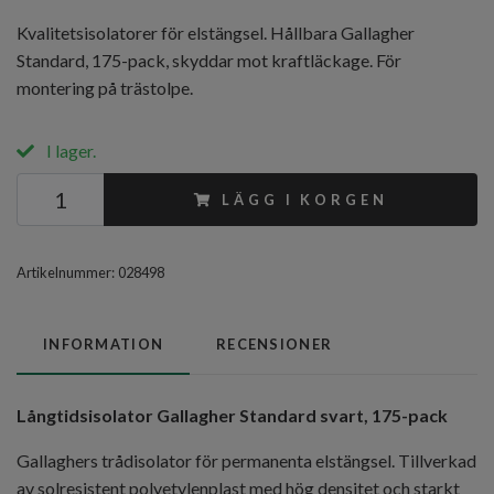
Kvalitetsisolatorer för elstängsel. Hållbara Gallagher
Standard, 175-pack, skyddar mot kraftläckage. För
montering på trästolpe.
I lager.
LÄGG I KORGEN
Artikelnummer:
028498
INFORMATION
RECENSIONER
Långtidsisolator Gallagher Standard svart, 175-pack
Gallaghers trådisolator för permanenta elstängsel. Tillverkad
av solresistent polyetylenplast med hög densitet och starkt