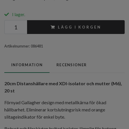
I lager.
LÄGG I KORGEN
Artikelnummer:
086481
INFORMATION
RECENSIONER
20cm Distanshållare med XDI-isolator och mutter (M6),
20 st
Förnyad Gallagher design med metallkärna för ökad
hållbarhet. Eliminerar kortslutningsrisk med orange
slitageindikator för enkel byte.
Robust och förskjuten bultad isolator, lämplig för betong-