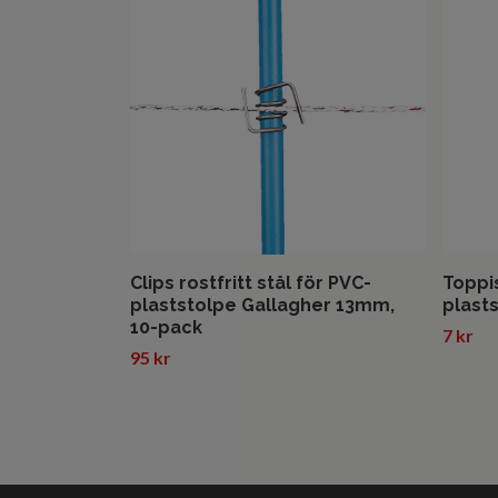
Clips rostfritt stål för PVC-
Toppi
plaststolpe Gallagher 13mm,
plast
10-pack
7 kr
95 kr