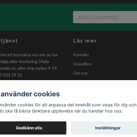
tjänst
Läs mer
nte att kontakta oss om du har
Kontakt
råga eller fundering. Maila
Köpvillkor
armab.se
, eller ring mellan 9-19.
Om oss
0-101 59 32.
GDPR-policy
Förmånskund
 använder cookies
Kastanjestaket
använder cookies för att anpassa det innehåll som visas för dig och
 du ska få bästa tänkbara upplevelse när du handlar hos oss.
Godkänn alla
Inställningar