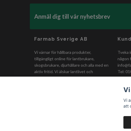
Anmäl dig till vår nyhetsbrev
Farmab Sverige AB
Kund
Vi värnar för hållbara produkter,
Tveka i
tillgängligt online för lantbrukare,
någon f
skogsbrukare, djurhållare och alla med en
info@f
aktiv fritid. Vi älskar lantlivet och
Tel: 01
erbjuder smidiga och prisvärda lösningar
för en bättre vardag!
Vi
Vi 
att
© 2026 Farmab.se