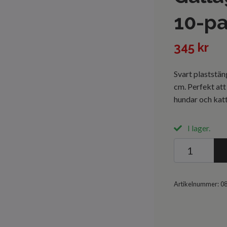
10-p
345 kr
Svart plaststä
cm. Perfekt att
hundar och katt
I lager.
Artikelnummer:
0