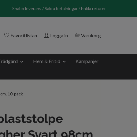
Snabb leverans / Säkra betalningar / Enkla returer
Favoritlistan
Logga in
Varukorg
Trädgård
Hem & Fritid
Kampanjer
8cm, 10-pack
laststolpe
gher Svart 98cm,