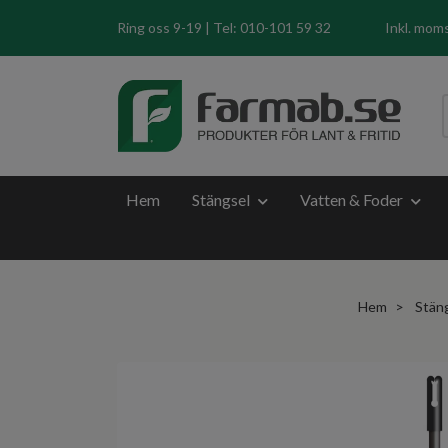
Ring oss 9-19 | Tel: 010-101 59 32
Inkl. mom
Hem
Stängsel
Vatten & Foder
Hem
Stän