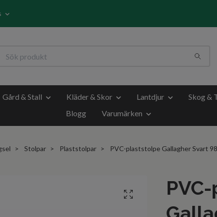
s
Gård & Stall
Kläder & Skor
Lantdjur
Skog & 
Blogg
Varumärken
gsel
Stolpar
Plaststolpar
PVC-plaststolpe Gallagher Svart 9
PVC-p
Galla