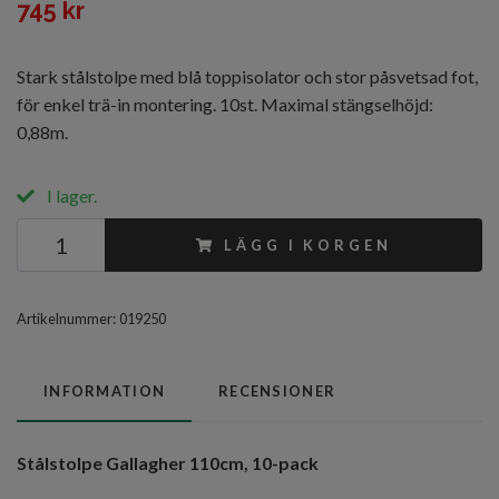
745 kr
Stark stålstolpe med blå toppisolator och stor påsvetsad fot,
för enkel trä-in montering. 10st. Maximal stängselhöjd:
0,88m.
I lager.
LÄGG I KORGEN
Artikelnummer:
019250
INFORMATION
RECENSIONER
Stålstolpe Gallagher 110cm, 10-pack