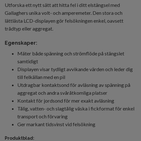
Utforska ett nytt sätt att hitta fel i ditt elstängsel med
Gallaghers unika volt- och amperemeter. Den stora och
lättlästa LCD-displayen gör felsökningen enkel, oavsett
trådtyp eller aggregat.
Egenskaper:
Mäter både spänning och strömflöde på stängslet
samtidigt
Displayen visar tydligt avvikande värden och leder dig
till felkällan med en pil
Utdragbar kontaktsond för avläsning av spänning på
aggregat och andra svåråtkomliga platser
Kontakt för jordsond för mer exakt avläsning
Tålig, vatten- och slagtålig väska i fickformat för enkel
transport och förvaring
Ger markant tidsvinst vid felsökning
Produktblad: