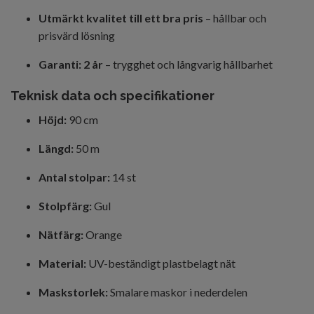
Utmärkt kvalitet till ett bra pris
– hållbar och
prisvärd lösning
Garanti: 2 år
– trygghet och långvarig hållbarhet
Teknisk data och specifikationer
Höjd:
90 cm
Längd:
50 m
Antal stolpar:
14 st
Stolpfärg:
Gul
Nätfärg:
Orange
Material:
UV-beständigt plastbelagt nät
Maskstorlek:
Smalare maskor i nederdelen