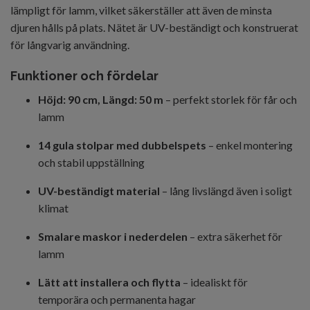
lämpligt för lamm, vilket säkerställer att även de minsta
djuren hålls på plats. Nätet är UV-beständigt och konstruerat
för långvarig användning.
Funktioner och fördelar
Höjd: 90 cm, Längd: 50 m
– perfekt storlek för får och
lamm
14 gula stolpar med dubbelspets
– enkel montering
och stabil uppställning
UV-beständigt material
– lång livslängd även i soligt
klimat
Smalare maskor i nederdelen
– extra säkerhet för
lamm
Lätt att installera och flytta
– idealiskt för
temporära och permanenta hagar