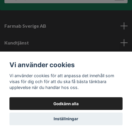
Farmab Sverige AB
Kundtjänst
Läs mer
Vi använder cookies
Vi använder cookies för att anpassa det innehåll som
Sociala medier
visas för dig och för att du ska få bästa tänkbara
upplevelse när du handlar hos oss.
Godkänn alla
© 2026 Farmab.se
Inställningar