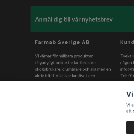
Anmäl dig till vår nyhetsbrev
Farmab Sverige AB
Kund
Vi värnar för hållbara produkter,
Tveka i
tillgängligt online för lantbrukare,
någon f
skogsbrukare, djurhållare och alla med en
info@f
aktiv fritid. Vi älskar lantlivet och
Tel: 01
erbjuder smidiga och prisvärda lösningar
för en bättre vardag!
Vi
Vi 
att
© 2026 Farmab.se