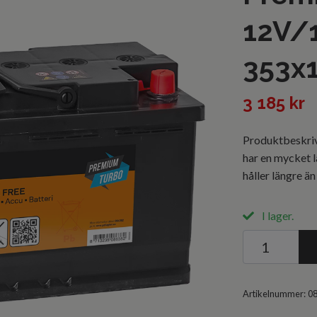
12V/
353x
3 185 kr
Produktbeskri
har en mycket l
håller längre än
I lager.
Artikelnummer:
0