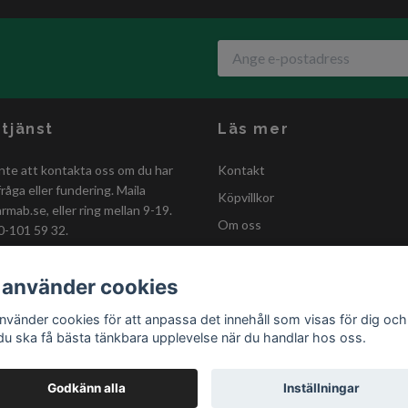
tjänst
Läs mer
nte att kontakta oss om du har
Kontakt
råga eller fundering. Maila
Köpvillkor
armab.se
, eller ring mellan 9-19.
Om oss
0-101 59 32.
GDPR-policy
Förmånskund
 använder cookies
Kastanjestaket
använder cookies för att anpassa det innehåll som visas för dig och
 du ska få bästa tänkbara upplevelse när du handlar hos oss.
Godkänn alla
Inställningar