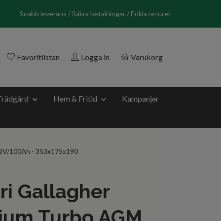
Snabb leverans / Säkra betalningar / Enkla returer
Favoritlistan
Logga in
Varukorg
Trädgård
Hem & Fritid
Kampanjer
12V/100Ah - 353x175x190
ri Gallagher
ium Turbo AGM