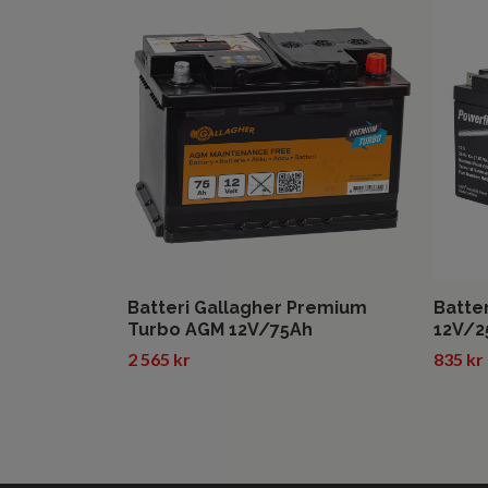
Batteri Gallagher Premium
Batter
Turbo AGM 12V/75Ah
12V/2
2 565 kr
835 kr