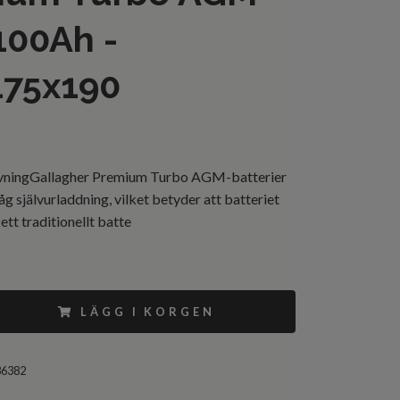
100Ah -
175x190
vningGallagher Premium Turbo AGM-batterier
åg självurladdning, vilket betyder att batteriet
 ett traditionellt batte
LÄGG I KORGEN
86382