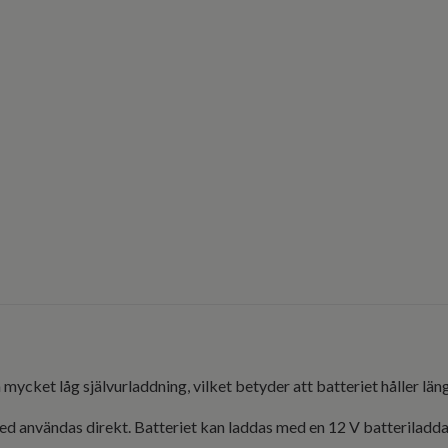
ket låg självurladdning, vilket betyder att batteriet håller längre
rmed användas direkt. Batteriet kan laddas med en 12 V batterilad