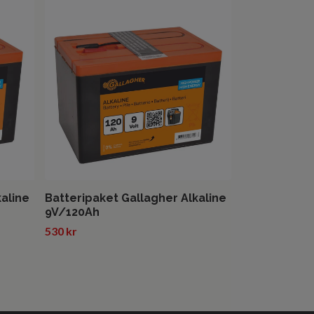
Batteri Gall
6V/90Ah
355 kr
kaline
Batteripaket Gallagher Alkaline
9V/120Ah
530 kr