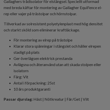
Gallaghers trådisolator för elstängsel. Speciellt utformad
med breda käftar för montering av Gallagher EquiFence el-
rep eller vajer på trästolpar och hörnstolpar.
Tillverkad av solresistent polyetylenplast med hög densitet
och starkt sköld som eliminerar kraftläckage.
För montering av elrep på trästolpe
Klarar stora spänningar i stängslet och håller elrepen
stadigt på plats
Ger överlägsen elektrisk prestanda
Avlägsna och återanvänd utan att skada stolpen eller
isolatorn
Färg: Vit
Antal i förpackning: 25st
10 års produktgaranti
Passar djurslag:
Häst | Nötkreatur | Får/Get | Vilt