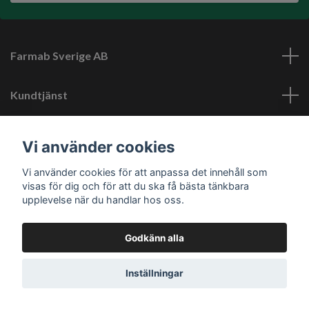
Farmab Sverige AB
Kundtjänst
Läs mer
Vi använder cookies
Vi använder cookies för att anpassa det innehåll som
Sociala medier
visas för dig och för att du ska få bästa tänkbara
upplevelse när du handlar hos oss.
Godkänn alla
© 2026 Farmab.se
Inställningar