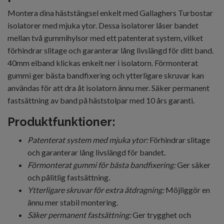
Montera dina häststängsel enkelt med Gallaghers Turbostar
isolatorer med mjuka ytor. Dessa isolatorer låser bandet
mellan två gummihylsor med ett patenterat system, vilket
förhindrar slitage och garanterar lång livslängd för ditt band.
40mm elband klickas enkelt ner i isolatorn. Förmonterat
gummi ger bästa bandfixering och ytterligare skruvar kan
användas för att dra åt isolatorn ännu mer. Säker permanent
fastsättning av band på häststolpar med 10 års garanti.
Produktfunktioner:
Patenterat system med mjuka ytor:
Förhindrar slitage
och garanterar lång livslängd för bandet.
Förmonterat gummi för bästa bandfixering:
Ger säker
och pålitlig fastsättning.
Ytterligare skruvar för extra åtdragning:
Möjliggör en
ännu mer stabil montering.
Säker permanent fastsättning:
Ger trygghet och