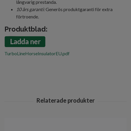
långvarig prestanda.
10 års garanti:
Generös produktgaranti för extra
förtroende.
Produktblad:
TurboLineHorseInsulatorEU.pdf