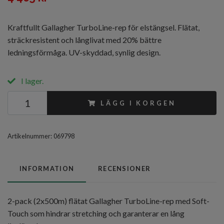
Kraftfullt Gallagher TurboLine-rep för elstängsel. Flätat,
sträckresistent och långlivat med 20% bättre
ledningsförmåga. UV-skyddad, synlig design.
I lager.
LÄGG I KORGEN
Artikelnummer:
069798
INFORMATION
RECENSIONER
2-pack (2x500m) flätat Gallagher TurboLine-rep med Soft-
Touch som hindrar stretching och garanterar en lång