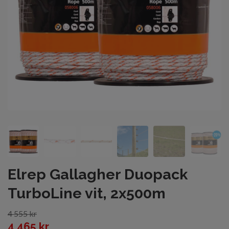
Elrep Gallagher Duopack
TurboLine vit, 2x500m
4 555 kr
4 465 kr