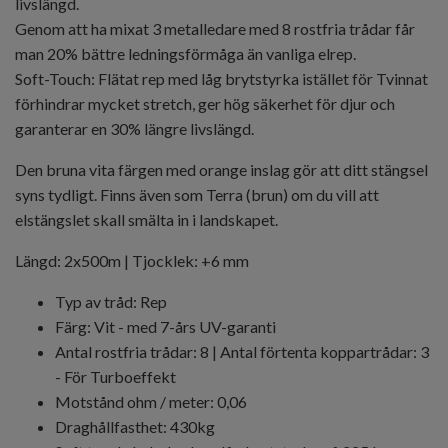
livslängd.
Genom att ha mixat 3 metalledare med 8 rostfria trådar får
man 20% bättre ledningsförmåga än vanliga elrep.
Soft-Touch: Flätat rep med låg brytstyrka istället för Tvinnat
förhindrar mycket stretch, ger hög säkerhet för djur och
garanterar en 30% längre livslängd.
Den bruna vita färgen med orange inslag gör att ditt stängsel
syns tydligt. Finns även som Terra (brun) om du vill att
elstängslet skall smälta in i landskapet.
Längd: 2x500m | Tjocklek: +6 mm
Typ av tråd: Rep
Färg: Vit - med 7-års UV-garanti
Antal rostfria trådar: 8 | Antal förtenta koppartrådar: 3
- För Turboeffekt
Motstånd ohm / meter: 0,06
Draghållfasthet: 430kg