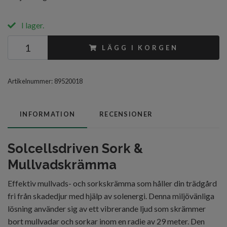
I lager.
LÄGG I KORGEN
Artikelnummer:
89520018
INFORMATION
RECENSIONER
Solcellsdriven Sork &
Mullvadskrämma
Effektiv mullvads- och sorkskrämma som håller din trädgård
fri från skadedjur med hjälp av solenergi. Denna miljövänliga
lösning använder sig av ett vibrerande ljud som skrämmer
bort mullvadar och sorkar inom en radie av 29 meter. Den