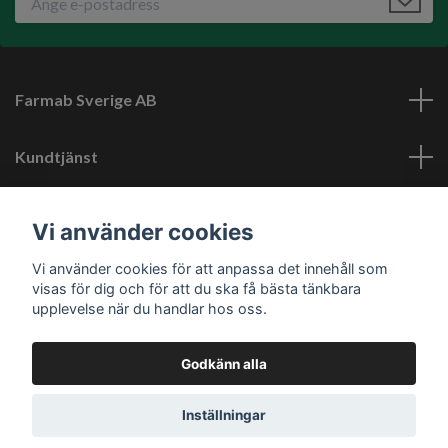
Farmab Sverige AB
Kundtjänst
Läs mer
Vi använder cookies
Vi använder cookies för att anpassa det innehåll som
Sociala medier
visas för dig och för att du ska få bästa tänkbara
upplevelse när du handlar hos oss.
Godkänn alla
© 2026 Farmab.se
Inställningar