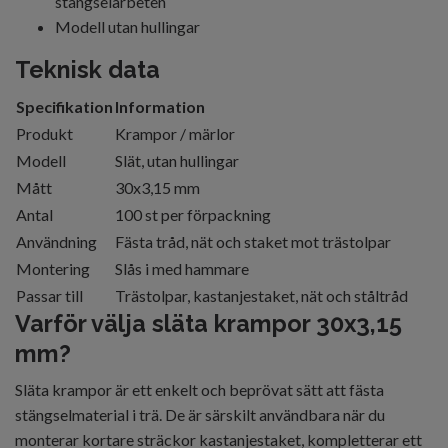
stängselarbeten
Modell utan hullingar
Teknisk data
Specifikation
Information
Produkt
Krampor / märlor
Modell
Slät, utan hullingar
Mått
30x3,15 mm
Antal
100 st per förpackning
Användning
Fästa tråd, nät och staket mot trästolpar
Montering
Slås i med hammare
Passar till
Trästolpar, kastanjestaket, nät och ståltråd
Varför välja släta krampor 30x3,15
mm?
Släta krampor är ett enkelt och beprövat sätt att fästa
stängselmaterial i trä. De är särskilt användbara när du
monterar kortare sträckor kastanjestaket, kompletterar ett