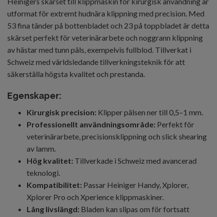
Heinigers skärset till klippmaskin för kirurgisk användning är
utformat för extremt hudnära klippning med precision. Med
53 fina tänder på bottenbladet och 23 på toppbladet är detta
skärset perfekt för veterinärarbete och noggrann klippning
av hästar med tunn päls, exempelvis fullblod. Tillverkat i
Schweiz med världsledande tillverkningsteknik för att
säkerställa högsta kvalitet och prestanda.
Egenskaper:
Kirurgisk precision:
Klipper pälsen ner till 0,5–1 mm.
Professionellt användningsområde:
Perfekt för
veterinärarbete, precisionsklippning och slick shearing
av lamm.
Hög kvalitet:
Tillverkade i Schweiz med avancerad
teknologi.
Kompatibilitet:
Passar Heiniger Handy, Xplorer,
Xplorer Pro och Xperience klippmaskiner.
Lång livslängd:
Bladen kan slipas om för fortsatt