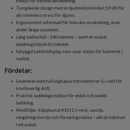
minut) för flexibel användning.
Tystgående design med en ljudnivå på endast 59 dB för
att minimera stress för djuren.
Ergonomiskt utformad för bekväm användning, även
under långa sessioner.
Lång batteritid – 240 minuter – samt en snabb
laddningstid på 60 minuter.
Inbyggd batteridisplay som visar status för batteriet i
realtid.
Fördelar:
Levereras med två högkapacitetsbatterier (Li-Ion) för
kontinuerlig drift.
Praktisk laddningsstation för enkel och snabb
laddning.
Medföljer: klipphuvud #10 (1,5 mm), saxolja,
rengöringsborste och förvaringsväska – allt du behöver
i ett paket.