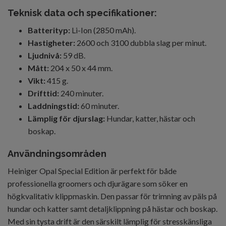
Teknisk data och specifikationer:
Batterityp:
Li-Ion (2850 mAh).
Hastigheter:
2600 och 3100 dubbla slag per minut.
Ljudnivå:
59 dB.
Mått:
204 x 50 x 44 mm.
Vikt:
415 g.
Drifttid:
240 minuter.
Laddningstid:
60 minuter.
Lämplig för djurslag:
Hundar, katter, hästar och
boskap.
Användningsområden
Heiniger Opal Special Edition är perfekt för både
professionella groomers och djurägare som söker en
högkvalitativ klippmaskin. Den passar för trimning av päls på
hundar och katter samt detaljklippning på hästar och boskap.
Med sin tysta drift är den särskilt lämplig för stresskänsliga