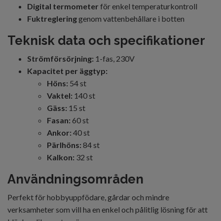
Digital termometer
för enkel temperaturkontroll
Fuktreglering
genom vattenbehållare i botten
Teknisk data och specifikationer
Strömförsörjning:
1-fas, 230V
Kapacitet per äggtyp:
Höns:
54 st
Vaktel:
140 st
Gäss:
15 st
Fasan:
60 st
Ankor:
40 st
Pärlhöns:
84 st
Kalkon:
32 st
Användningsområden
Perfekt för hobbyuppfödare, gårdar och mindre
verksamheter som vill ha en enkel och pålitlig lösning för att