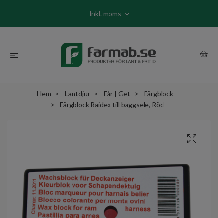
Inkl. moms
Hem
Lantdjur
Får | Get
Färgblock
Färgblock Raidex till baggsele, Röd