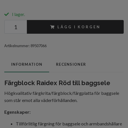
I lager.
LÄGG I KORGEN
Artikelnummer:
89507066
INFORMATION
RECENSIONER
Färgblock Raidex Röd till baggsele
Högkvalitativ färgkrita/färgblock/färgplatta för baggsele
som står emot alla väderförhållanden.
Egenskaper:
Tillförlitlig färgning för baggsele och armbandshållare