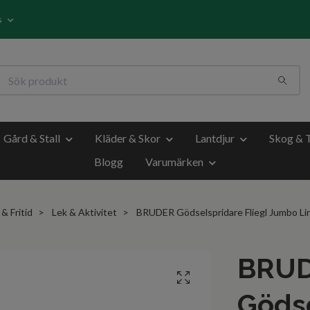
s
Gård & Stall
Kläder & Skor
Lantdjur
Skog & 
Blogg
Varumärken
& Fritid
Lek & Aktivitet
BRUDER Gödselspridare Fliegl Jumbo Lin
BRU
Gödse