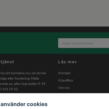
tjänst
Läs mer
nte att kontakta oss om du har
Kontakt
råga eller fundering. Maila
Köpvillkor
armab.se
, eller ring mellan 9-19.
Om oss
0-101 59 32.
GDPR-policy
Förmånskund
 använder cookies