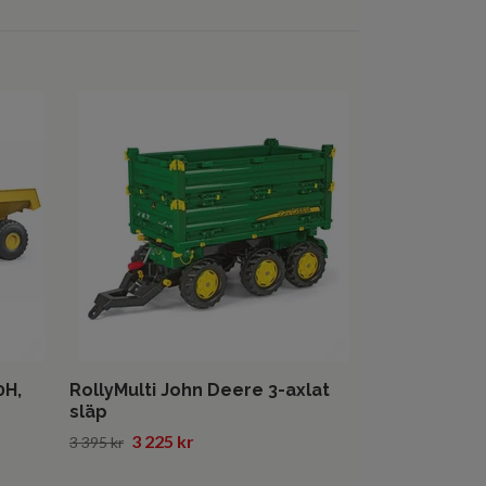
Häststall me
Globe Pink, 1
755 kr
795 kr
0H,
RollyMulti John Deere 3-axlat
släp
3 225 kr
3 395 kr