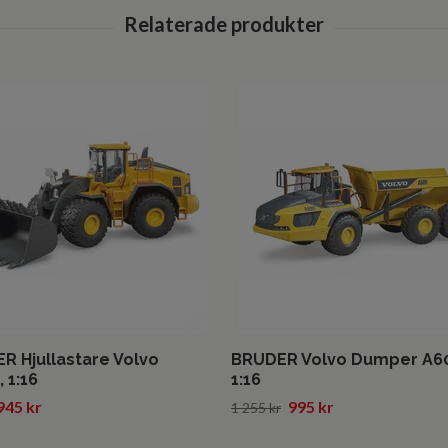
R Hjullastare Volvo
BRUDER Volvo Dumper A6
 1:16
1:16
945 kr
995 kr
1 255 kr