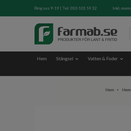
Ring oss 9-19 | Tel: 010-101 59 32
Inkl. mom
Hem
Stängsel
Vatten & Foder
Hem
Hem 