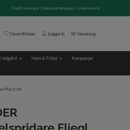
Snabb leverans / Säkra betalningar / Enkla returer
Favoritlistan
Logga in
Varukorg
Trädgård
Hem & Fritid
Kampanjer
e Plus 1:16
DER
lspridare Fliegl