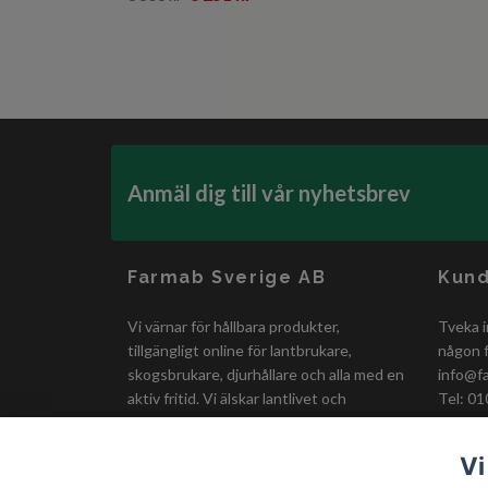
Anmäl dig till vår nyhetsbrev
Farmab Sverige AB
Kund
Vi värnar för hållbara produkter,
Tveka i
tillgängligt online för lantbrukare,
någon f
skogsbrukare, djurhållare och alla med en
info@f
aktiv fritid. Vi älskar lantlivet och
Tel: 01
erbjuder smidiga och prisvärda lösningar
för en bättre vardag!
Vi