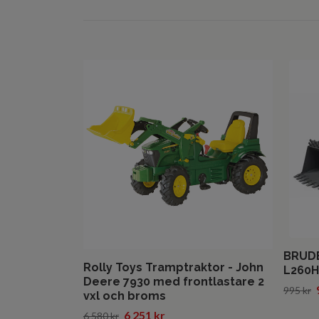
BRUDE
Rolly Toys Tramptraktor - John
L260H,
Deere 7930 med frontlastare 2
995 kr
vxl och broms
6 251 kr
6 580 kr