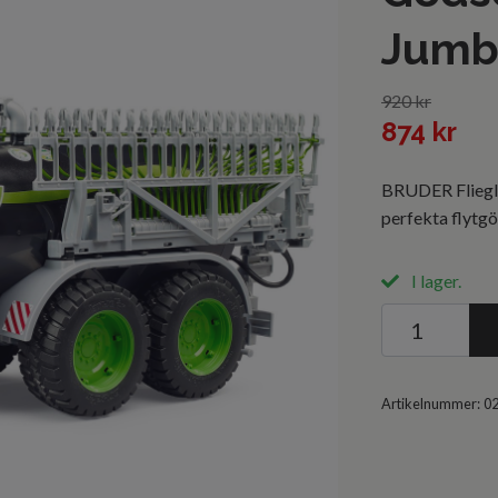
Jumbo
920 kr
874 kr
BRUDER Fliegl 
perfekta flytgö
I lager.
Artikelnummer:
0