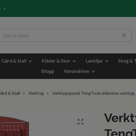
s
Gård & Stall
Kläder & Skor
Lantdjur
Skog & 
Blogg
Varumärken
ård & Stall
Verktyg
Verktygspanel TengTools inklusive verktyg, 
Verk
TengT