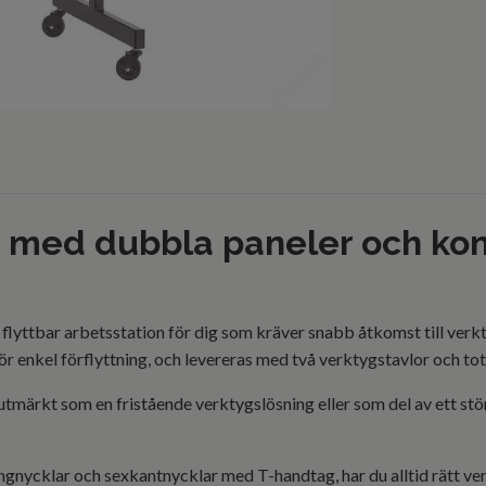
n med dubbla paneler och ko
lyttbar arbetsstation för dig som kräver snabb åtkomst till verkt
r enkel förflyttning, och levereras med två verktygstavlor och tota
 utmärkt som en fristående verktygslösning eller som del av ett st
ngnycklar och sexkantnycklar med T-handtag, har du alltid rätt ver