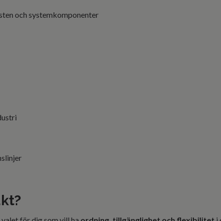
sten och systemkomponenter
ustri
slinjer
ukt?
alet för dig som vill ha
ordning, tillgänglighet och flexibilitet
i