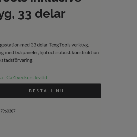
yg, 33 delar
ygsstation med 33 delar TengTools verktyg.
g med två paneler, hjul och robust konstruktion
rkstadsförvaring.
a - Ca 4 veckors lev.tid
BESTÄLL NU
37960307