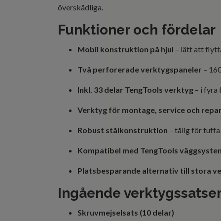
överskådliga.
Funktioner och fördelar
Mobil konstruktion på hjul
– lätt att fly
Två perforerade verktygspaneler
– 160
Inkl. 33 delar TengTools verktyg
– i fyra
Verktyg för montage, service och repa
Robust stålkonstruktion
– tålig för tuffa
Kompatibel med TengTools väggsyste
Platsbesparande alternativ till stora 
Ingående verktygssatse
Skruvmejselsats (10 delar)