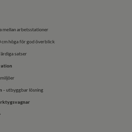
tta mellan arbetsstationer
 cm höga för god överblick
 färdiga satser
ration
 miljöer
m
– utbyggbar lösning
verktygsvagnar
r