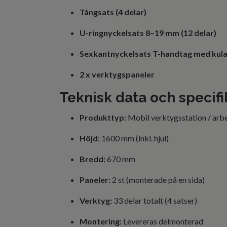
Tångsats (4 delar)
U-ringnyckelsats 8–19 mm (12 delar)
Sexkantnyckelsats T-handtag med kula 
2 x verktygspaneler
Teknisk data och specifi
Produkttyp:
Mobil verktygsstation / arb
Höjd:
1600 mm (inkl. hjul)
Bredd:
670 mm
Paneler:
2 st (monterade på en sida)
Verktyg:
33 delar totalt (4 satser)
Montering:
Levereras delmonterad