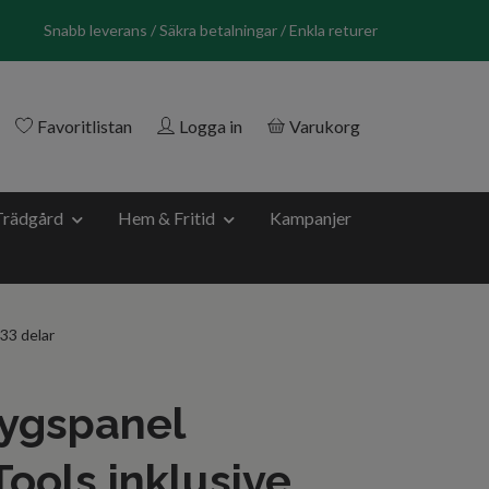
Snabb leverans / Säkra betalningar / Enkla returer
Favoritlistan
Logga in
Varukorg
Trädgård
Hem & Fritid
Kampanjer
33 delar
tygspanel
ools inklusive