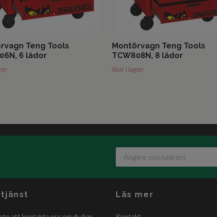
rvagn Teng Tools
Montörvagn Teng Tools
6N, 6 lådor
TCW808N, 8 lådor
ger
Slut i lager
tjänst
Läs mer
nte att kontakta oss om du har
Kontakt