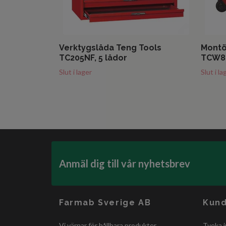
Verktygslåda Teng Tools
Montö
TC205NF, 5 lådor
TCW80
Slut i lager
Slut i la
Anmäl dig till vår nyhetsbrev
Farmab Sverige AB
Kund
Vi värnar för hållbara produkter,
Tveka i