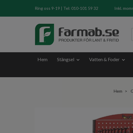
Ring oss 9-19 | Tel: 010-101 59 32
Inkl. mom
Hem
Stängsel
Vatten & Foder
Hem
G