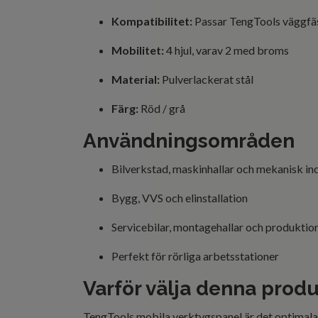
Kompatibilitet:
Passar TengTools väggfä
Mobilitet:
4 hjul, varav 2 med broms
Material:
Pulverlackerat stål
Färg:
Röd / grå
Användningsområden
Bilverkstad, maskinhallar och mekanisk ind
Bygg, VVS och elinstallation
Servicebilar, montagehallar och produktion
Perfekt för rörliga arbetsstationer
Varför välja denna prod
TengTools mobila verktygspanel är det optimala v