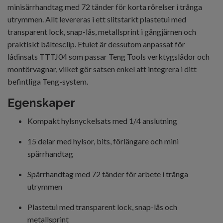
minisärrhandtag med 72 tänder för korta rörelser i trånga
utrymmen. Allt levereras i ett slitstarkt plastetui med
transparent lock, snap-lås, metallsprint i gångjärnen och
praktiskt bältesclip. Etuiet är dessutom anpassat för
lådinsats TTTJ04 som passar Teng Tools verktygslådor och
montörvagnar, vilket gör satsen enkel att integrera i ditt
befintliga Teng-system.
Egenskaper
Kompakt hylsnyckelsats med 1/4 anslutning
15 delar med hylsor, bits, förlängare och mini
spärrhandtag
Spärrhandtag med 72 tänder för arbete i trånga
utrymmen
Plastetui med transparent lock, snap-lås och
metallsprint