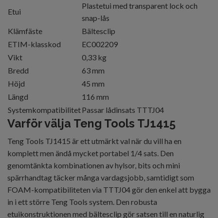
Plastetui med transparent lock och
Etui
snap-lås
Klämfäste
Bältesclip
ETIM-klasskod
EC002209
Vikt
0,33 kg
Bredd
63 mm
Höjd
45 mm
Längd
116 mm
Systemkompatibilitet
Passar lådinsats TTTJ04
Varför välja Teng Tools TJ1415
Teng Tools TJ1415 är ett utmärkt val när du vill ha en
komplett men ändå mycket portabel 1/4 sats. Den
genomtänkta kombinationen av hylsor, bits och mini
spärrhandtag täcker många vardagsjobb, samtidigt som
FOAM-kompatibiliteten via TTTJ04 gör den enkel att bygga
in i ett större Teng Tools system. Den robusta
etuikonstruktionen med bältesclip gör satsen till en naturlig