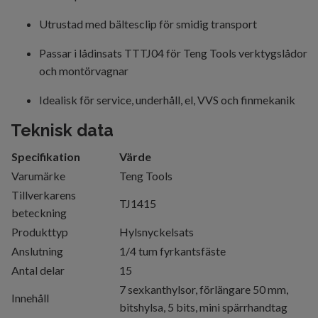
Utrustad med bältesclip för smidig transport
Passar i lådinsats TTTJ04 för Teng Tools verktygslådor
och montörvagnar
Idealisk för service, underhåll, el, VVS och finmekanik
Teknisk data
Specifikation
Värde
Varumärke
Teng Tools
Tillverkarens
TJ1415
beteckning
Produkttyp
Hylsnyckelsats
Anslutning
1/4 tum fyrkantsfäste
Antal delar
15
7 sexkanthylsor, förlängare 50 mm,
Innehåll
bitshylsa, 5 bits, mini spärrhandtag