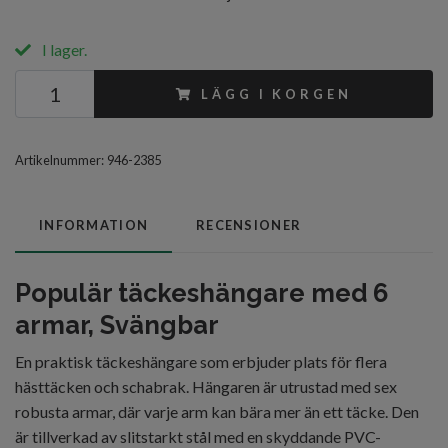
I lager.
LÄGG I KORGEN
Artikelnummer:
946-2385
INFORMATION
RECENSIONER
Populär täckeshängare med 6
armar, Svängbar
En praktisk täckeshängare som erbjuder plats för flera
hästtäcken och schabrak. Hängaren är utrustad med sex
robusta armar, där varje arm kan bära mer än ett täcke. Den
är tillverkad av slitstarkt stål med en skyddande PVC-