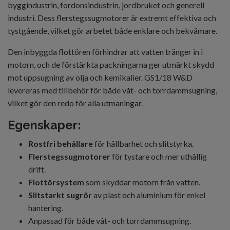
byggindustrin, fordonsindustrin, jordbruket och generell
industri. Dess flerstegssugmotorer är extremt effektiva och
tystgående, vilket gör arbetet både enklare och bekvämare.
Den inbyggda flottören förhindrar att vatten tränger in i
motorn, och de förstärkta packningarna ger utmärkt skydd
mot uppsugning av olja och kemikalier. GS1/18 W&D
levereras med tillbehör för både våt- och torrdammsugning,
vilket gör den redo för alla utmaningar.
Egenskaper:
Rostfri behållare
för hållbarhet och slitstyrka.
Flerstegssugmotorer
för tystare och mer uthållig
drift.
Flottörsystem
som skyddar motorn från vatten.
Slitstarkt sugrör
av plast och aluminium för enkel
hantering.
Anpassad för både våt- och torrdammsugning.