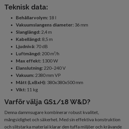
Teknisk data:
Behållarvolym:
18 l
Vakuumslangens diameter:
36 mm
Slanglängd:
2,4 m
Kabellängd:
8,5 m
Ljudnivå:
70 dB
Luftmängd:
200 m³/h
Max effekt:
1300 W
Elanslutning:
220–240 V
Vakuum:
2380 mm VP
Mått (LxBxH):
380x380x500 mm
Vikt:
11 kg
Varför välja GS1/18 W&D?
Denna dammsugare kombinerar robust kvalitet,
mångsidighet och säkerhet. Med sin effektiva konstruktion
och slitstarka material klarar den tuffa miljöer och krävande