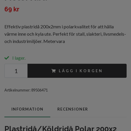
69 kr
Effektiv plastridå 200x2mm i polarkvalitet för att hålla
värme inne och kyla ute. Perfekt för stall, slakteri, livsmedels-
och industrimiljöer. Metervara
I lager.
LÄGG I KORGEN
Artikelnummer:
89506471
INFORMATION
RECENSIONER
Plastridå/Köldridå Polar 200x2