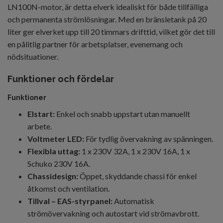
LN100N-motor, är detta elverk idealiskt för både tillfälliga
och permanenta strömlösningar. Med en bränsletank på 20
liter ger elverket upp till 20 timmars drifttid, vilket gör det till
en pålitlig partner för arbetsplatser, evenemang och
nödsituationer.
Funktioner och fördelar
Funktioner
Elstart:
Enkel och snabb uppstart utan manuellt
arbete.
Voltmeter LED:
För tydlig övervakning av spänningen.
Flexibla uttag:
1 x 230V 32A, 1 x 230V 16A, 1 x
Schuko 230V 16A.
Chassidesign:
Öppet, skyddande chassi för enkel
åtkomst och ventilation.
Tillval – EAS-styrpanel:
Automatisk
strömövervakning och autostart vid strömavbrott.