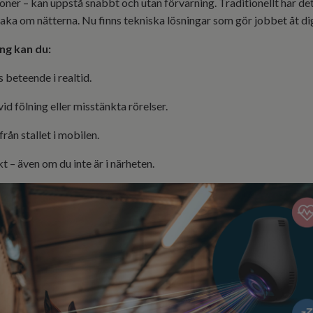
ner – kan uppstå snabbt och utan förvarning. Traditionellt har det
aka om nätterna. Nu finns tekniska lösningar som gör jobbet åt di
ng kan du:
s beteende i realtid.
id fölning eller misstänkta rörelser.
från stallet i mobilen.
t – även om du inte är i närheten.