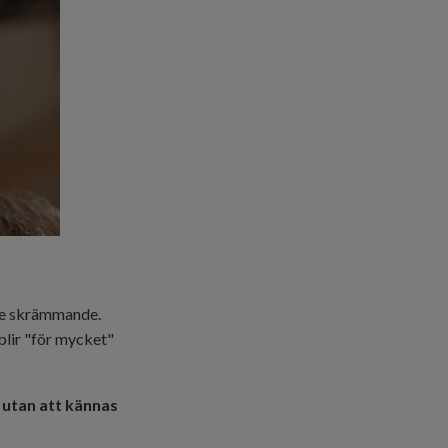
lite skrämmande.
 blir "för mycket"
– utan att kännas