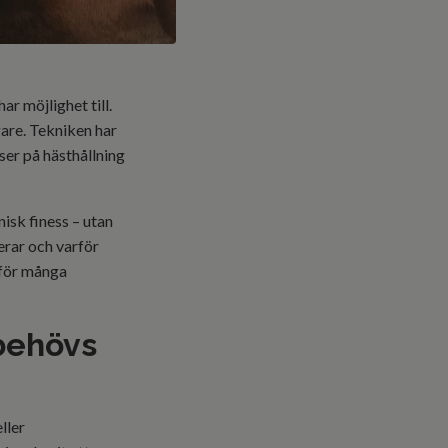
ar möjlighet till.
gare. Tekniken har
ser på hästhållning
isk finess – utan
gerar och varför
l för många
 behövs
ller