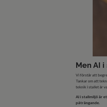
Men AI i
Vi förstår att begre
Tankar om att teknik
teknik i stallet är 
AI i stallmiljö är
påträngande.