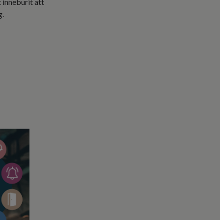
 inneburit att
g.