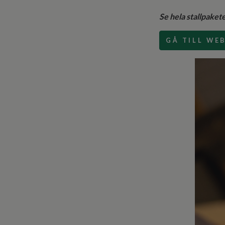
Se hela stallpaket
GÅ TILL WE