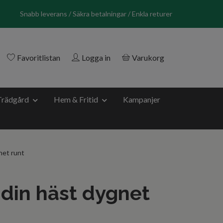
Snabb leverans / Säkra betalningar / Enkla returer
Favoritlistan
Logga in
Varukorg
Trädgård
Hem & Fritid
Kampanjer
net runt
 din häst dygnet