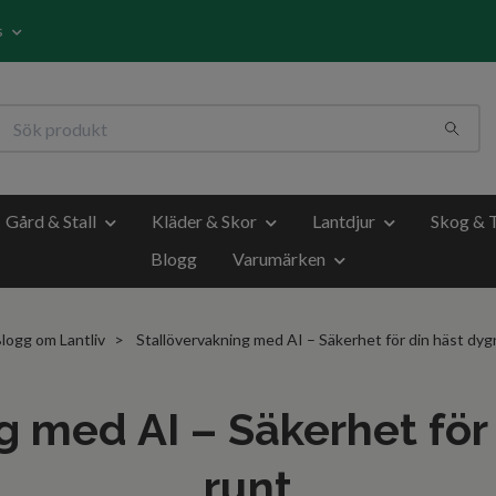
s
Gård & Stall
Kläder & Skor
Lantdjur
Skog & 
Blogg
Varumärken
logg om Lantliv
Stallövervakning med AI – Säkerhet för din häst dyg
g med AI – Säkerhet för
runt