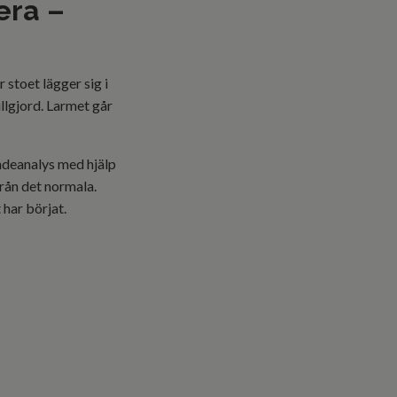
era –
 stoet lägger sig i
llgjord. Larmet går
ndeanalys med hjälp
från det normala.
 har börjat.