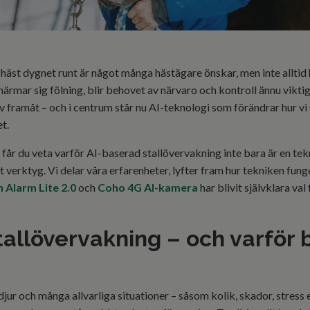
n häst dygnet runt är något många hästägare önskar, men inte alltid h
o närmar sig fölning, blir behovet av närvaro och kontroll ännu vikti
iv framåt – och i centrum står nu AI-teknologi som förändrar hur vi 
et.
 får du veta varför AI-baserad stallövervakning inte bara är en tekn
lt verktyg. Vi delar våra erfarenheter, lyfter fram hur tekniken fun
h Alarm Lite 2.0
och
Coho 4G AI-kamera
har blivit självklara va
tallövervakning – och varför
djur och många allvarliga situationer – såsom kolik, skador, stress e