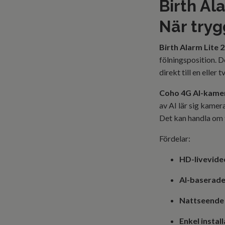
Birth Al
När tryg
Birth Alarm Lite 2
fölningsposition. 
direkt till en eller
Coho 4G AI-kame
av AI lär sig kamer
Det kan handla om ti
Fördelar:
HD-livevide
AI-baserade
Nattseende
Enkel instal