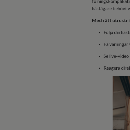
fölningskomplikatio
hästägare behövt v
Med rätt utrustni
Följa din häst
Få varningar v
Se live-video 
Reagera direk