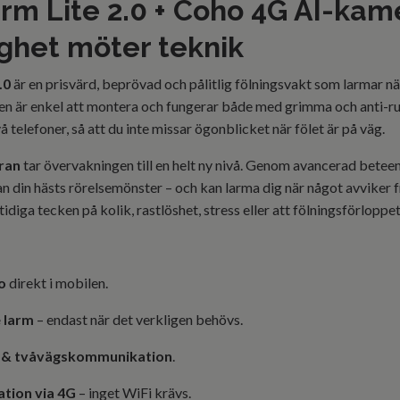
arm Lite 2.0 + Coho 4G AI-kam
ghet möter teknik
.0
är en prisvärd, beprövad och pålitlig fölningsvakt som larmar när
Den är enkel att montera och fungerar både med grimma och anti-ru
 två telefoner, så att du inte missar ögonblicket när fölet är på väg.
ran
tar övervakningen till en helt ny nivå. Genom avancerad betee
an din hästs rörelsemönster – och kan larma dig när något avviker 
diga tecken på kolik, rastlöshet, stress eller att fölningsförloppet
o
direkt i mobilen.
 larm
– endast när det verkligen behövs.
 & tvåvägskommunikation
.
lation via 4G
– inget WiFi krävs.